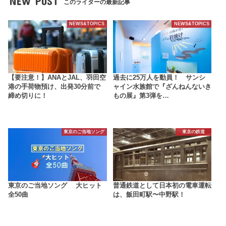
NEW POST
このライターの最新記事
NEWS&TOPICS
NEWS&TOPICS
【要注意！】ANAとJAL、羽田空
過去に25万人を動員！ サンシ
港の手荷物預け、出発30分前で
ャイン水族館で『ざんねんないき
締め切りに！
もの展』第3弾を…
東京のご当地ソング
東京の鉄道
東京のご当地ソング 大ヒット
普通鉄道として日本初の電車運転
全50曲
は、飯田町駅〜中野駅！