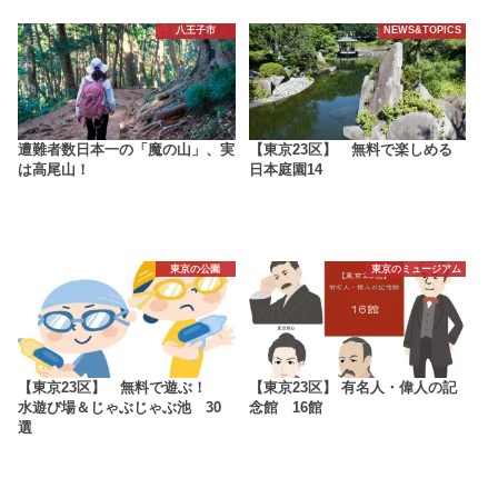
八王子市
NEWS&TOPICS
遭難者数日本一の「魔の山」、実
【東京23区】 無料で楽しめる
は高尾山！
日本庭園14
東京の公園
東京のミュージアム
【東京23区】 無料で遊ぶ！
【東京23区】 有名人・偉人の記
水遊び場＆じゃぶじゃぶ池 30
念館 16館
選