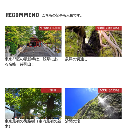
RECOMMEND
こちらの記事も人気です。
NEWS&TOPICS
大島町（伊豆大島）
東京23区の最低峰は、浅草にあ
泉津の切通し
る名峰・待乳山！
千代田区
八丈町（八丈島）
東京最初の街路樹（市内最初の並
汐間の滝
木）