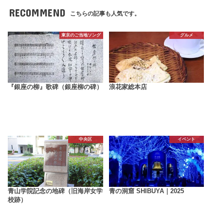
RECOMMEND
こちらの記事も人気です。
東京のご当地ソング
グルメ
『銀座の柳』歌碑（銀座柳の碑）
浪花家総本店
中央区
イベント
青山学院記念の地碑（旧海岸女学
青の洞窟 SHIBUYA｜2025
校跡）