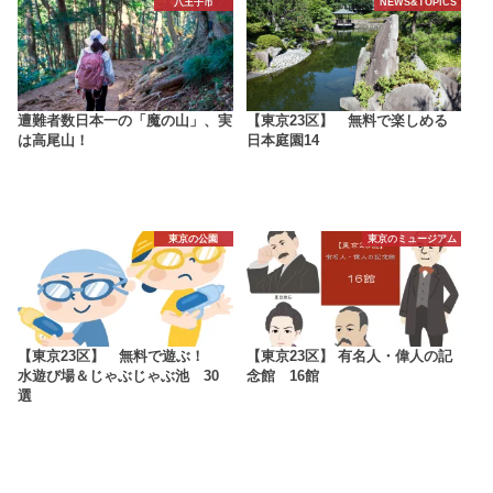
八王子市
NEWS&TOPICS
遭難者数日本一の「魔の山」、実
【東京23区】 無料で楽しめる
は高尾山！
日本庭園14
東京の公園
東京のミュージアム
【東京23区】 無料で遊ぶ！
【東京23区】 有名人・偉人の記
水遊び場＆じゃぶじゃぶ池 30
念館 16館
選