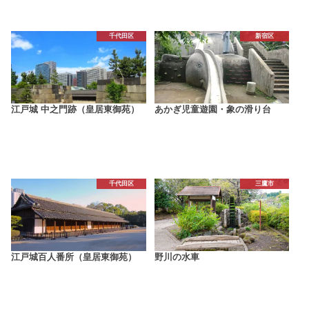
千代田区
新宿区
江戸城 中之門跡（皇居東御苑）
あかぎ児童遊園・象の滑り台
千代田区
三鷹市
江戸城百人番所（皇居東御苑）
野川の水車