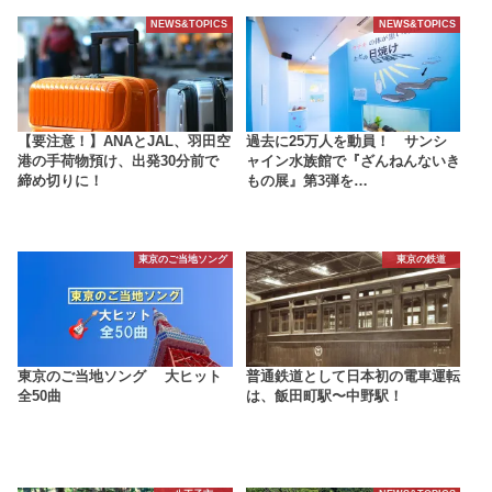
NEWS&TOPICS
NEWS&TOPICS
【要注意！】ANAとJAL、羽田空
過去に25万人を動員！ サンシ
港の手荷物預け、出発30分前で
ャイン水族館で『ざんねんないき
締め切りに！
もの展』第3弾を…
東京のご当地ソング
東京の鉄道
東京のご当地ソング 大ヒット
普通鉄道として日本初の電車運転
全50曲
は、飯田町駅〜中野駅！