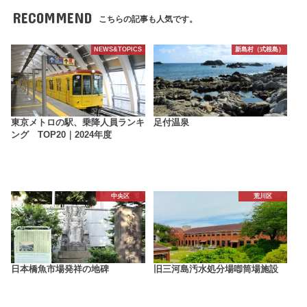
RECOMMEND
こちらの記事も人気です。
NEWS&TOPICS
新島村（式根島）
東京メトロの駅、乗降人員ランキ
足付温泉
ング TOP20｜2024年度
中央区
荒川区
日本橋魚市場発祥の地碑
旧三河島汚水処分場喞筒場施設