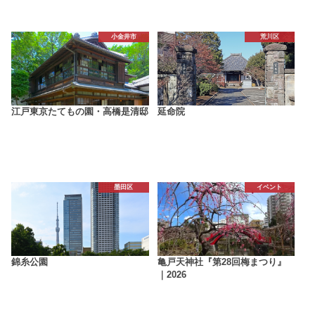
小金井市
荒川区
江戸東京たてもの園・高橋是清邸
延命院
墨田区
イベント
錦糸公園
亀戸天神社『第28回梅まつり』
｜2026