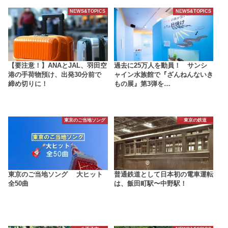
NEWS&TOPICS
NEWS&TOPICS
【要注意！】ANAとJAL、羽田空
過去に25万人を動員！ サンシ
港の手荷物預け、出発30分前で
ャイン水族館で『ざんねんないき
締め切りに！
もの展』第3弾を…
東京のご当地ソング
東京の鉄道
東京のご当地ソング 大ヒット
普通鉄道として日本初の電車運転
全50曲
は、飯田町駅〜中野駅！