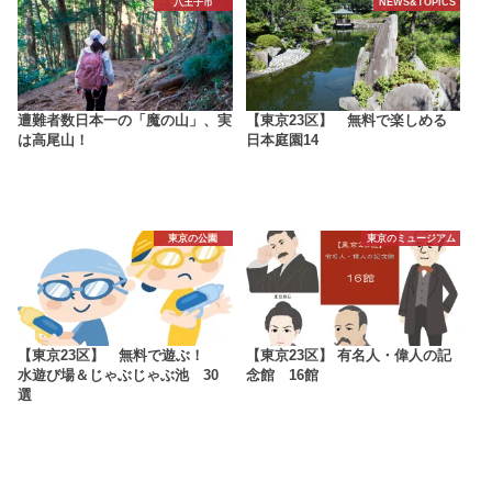
八王子市
NEWS&TOPICS
遭難者数日本一の「魔の山」、実
【東京23区】 無料で楽しめる
は高尾山！
日本庭園14
東京の公園
東京のミュージアム
【東京23区】 無料で遊ぶ！
【東京23区】 有名人・偉人の記
水遊び場＆じゃぶじゃぶ池 30
念館 16館
選