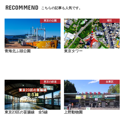
RECOMMEND
こちらの記事も人気です。
東京の公園
港区
青海北ふ頭公園
東京タワー
東京の鉄道
台東区
東京23区の盲腸線 全5線
上野動物園