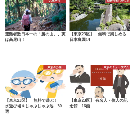
八王子市
NEWS&TOPICS
遭難者数日本一の「魔の山」、実
【東京23区】 無料で楽しめる
は高尾山！
日本庭園14
東京の公園
東京のミュージアム
【東京23区】 無料で遊ぶ！
【東京23区】 有名人・偉人の記
水遊び場＆じゃぶじゃぶ池 30
念館 16館
選