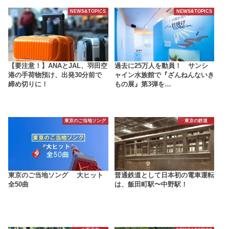
NEWS&TOPICS
NEWS&TOPICS
【要注意！】ANAとJAL、羽田空
過去に25万人を動員！ サンシ
港の手荷物預け、出発30分前で
ャイン水族館で『ざんねんないき
締め切りに！
もの展』第3弾を…
東京のご当地ソング
東京の鉄道
東京のご当地ソング 大ヒット
普通鉄道として日本初の電車運転
全50曲
は、飯田町駅〜中野駅！