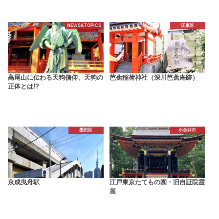
NEWS&TOPICS
江東区
高尾山に伝わる天狗信仰、天狗の
芭蕉稲荷神社（深川芭蕉庵跡）
正体とは!?
墨田区
小金井市
京成曳舟駅
江戸東京たてもの園・旧自証院霊
屋