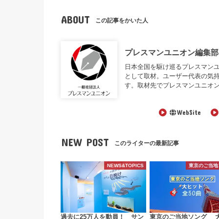
ABOUT
この記事をかいた人
プレスマンユニオン編集部
日本全国を駆け巡るプレスマンユニオン編
として取材。ユーザー代表の気
す。取材先でプレスマンユニオ
WebSite
NEW POST
このライターの最新記事
NEWS&TOPICS
東京のご当地
過去に25万人を動員！ サン
東京のご当地ソング 