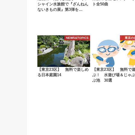
シャイン水族館で『ざんねん
ト全50曲
ないきもの展』第3弾を…
NEWS&TOPICS
東京の
【東京23区】 無料で楽しめ
【東京23区】 無料で
る日本庭園14
ぶ！ 水遊び場＆じゃ
ぶ池 30選