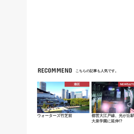
RECOMMEND
こちらの記事も人気です。
港区
NEWS&T
ウォーターズ竹芝前
都営大江戸線、光が丘
大泉学園に延伸!?