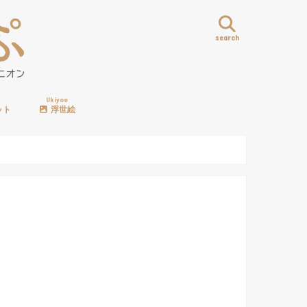
search
Ukiyoe
ット
浮世絵