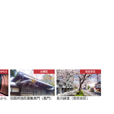
OPICS
台東区
世田谷区
駅から
旧因州池田屋敷表門（黒門）
呑川緑道（世田谷区）