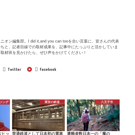
集部。I did it,and you can tooを合い言葉に、皆さんの代表
持ちと、記者目線での取材成果を、記事中にたっぷりと活かしていま
ン取材班を見かけたら、ぜひ声をかけてください！
Twitter
Facebook
ソング
東京の鉄道
八王子市
大ヒッ
普通鉄道として日本初の電車
遭難者数日本一の「魔の