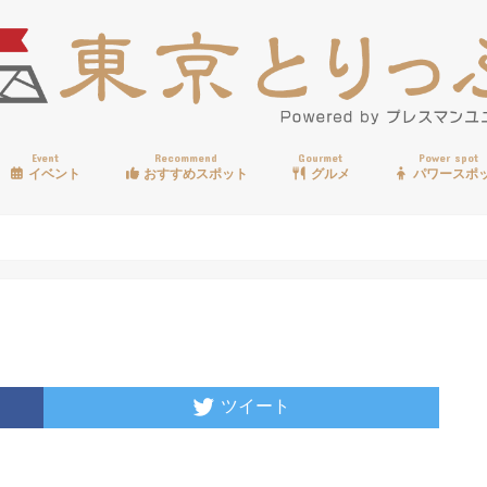
Event
Recommend
Gourmet
Power spot
イベント
おすすめスポット
グルメ
パワースポ
歩く
温泉
見る
買う
遊ぶ
食べる
ツイート