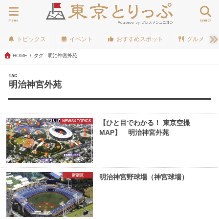
menu
search
トピックス
イベント
おすすめスポット
グルメ
HOME
タグ : 明治神宮外苑
TAG
明治神宮外苑
NEWS&TOPICS
【ひと目でわかる！ 東京空撮
MAP】 明治神宮外苑
新宿区
明治神宮野球場（神宮球場）