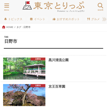
menu
search
トピックス
イベント
おすすめスポット
グルメ
HOME
タグ : 日野市
TAG
日野市
日野市
黒川清流公園
日野市
京王百草園