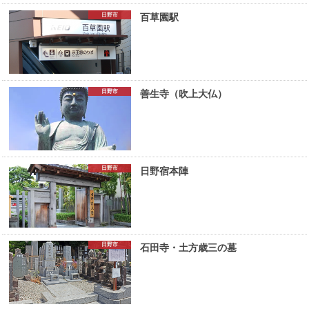
日野市
百草園駅
日野市
善生寺（吹上大仏）
日野市
日野宿本陣
日野市
石田寺・土方歳三の墓