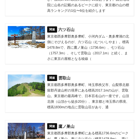
院に山名の記載のあるピークに絞り、東京都の山の標
高ランキングの1位〜6位を紹介します
六ツ石山
東京都西多摩郡奥多摩町、小河内ダム・奥多摩湖の北
側にそびえるのが、六ツ石山（むついしやま）。標高
1478.8mで、西に鷹ノ巣山（1736.6m）、七ツ石山
（1757.3m）、そして雲取山（2017.1m）と続く、ま
さに東京の屋根となる稜線（
雲取山
東京都西多摩郡奥多摩町、埼玉県秩父市、山梨県北都
留郡丹波山村の境界にある標高2017.1mの山が、雲取
山。東京都の最高峰で、日本百名山の一座です。山頂
北側（山頂から徒歩20分）、東京都と埼玉県の県境、
標高1830mの地点に雲取山荘があり、通
鷹ノ巣山
東京都西多摩郡奥多摩町にある標高1736.6mのピーク
が、鷹ノ巣山。東に六ツ石山（標高1478.8m）、西に