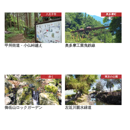
八王子市
奥多摩町
甲州街道・小仏峠越え
奥多摩工業曳鉄線
歩く
東京の公園
御岳山ロックガーデン
左近川親水緑道