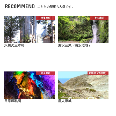
RECOMMEND
こちらの記事も人気です。
奥多摩町
奥多摩町
氷川の三本杉
海沢三滝（海沢渓谷）
奥多摩町
新島村（式根島）
日原鍾乳洞
唐人津城