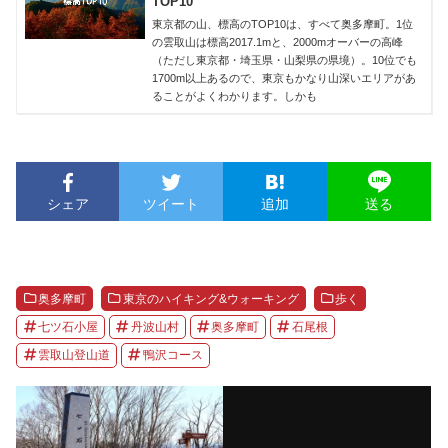
TOP10
東京都の山、標高のTOP10は、すべて奥多摩町。1位
の雲取山は標高2017.1mと、2000mオーバーの高峰
（ただし東京都・埼玉県・山梨県の県境）。10位でも
1700m以上あるので、東京もかなり山深いエリアがあ
ることがよくわかります。しかも
シェア
ツイート
追加
送る
奥多摩町
東京のハイキング&ウォーキング
歩く
七ツ石小屋
丹波山村
奥多摩町
石尾根
雲取山登山道
鴨沢コース