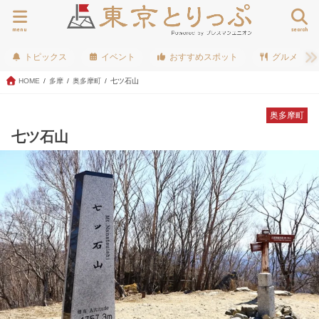
menu
search
トピックス
イベント
おすすめスポット
グルメ
HOME
多摩
奥多摩町
七ツ石山
奥多摩町
七ツ石山