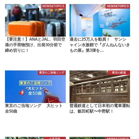
NEWS&TOPICS
NEWS&TOPICS
【要注意！】ANAとJAL、羽田空
過去に25万人を動員！ サンシ
港の手荷物預け、出発30分前で
ャイン水族館で『ざんねんないき
締め切りに！
もの展』第3弾を…
東京のご当地ソング
東京の鉄道
東京のご当地ソング 大ヒット
普通鉄道として日本初の電車運転
全50曲
は、飯田町駅〜中野駅！
八王子市
NEWS&TOPICS