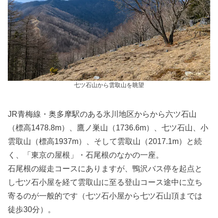
七ツ石山から雲取山を眺望
JR青梅線・奥多摩駅のある氷川地区からから六ツ石山
（標高1478.8m）、鷹ノ巣山（1736.6m）、七ツ石山、小
雲取山（標高1937m）、そして雲取山（2017.1m）と続
く、「東京の屋根」・石尾根のなかの一座。
石尾根の縦走コースにありますが、鴨沢バス停を起点と
し七ツ石小屋を経て雲取山に至る登山コース途中に立ち
寄るのが一般的です（七ツ石小屋から七ツ石山頂までは
徒歩30分）。