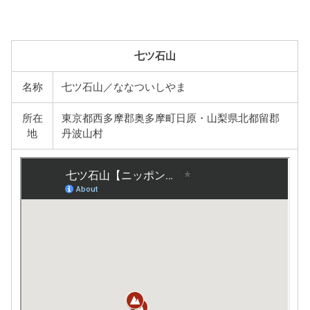
七ツ石山
名称
七ツ石山／ななついしやま
所在
東京都西多摩郡奥多摩町日原・山梨県北都留郡
地
丹波山村