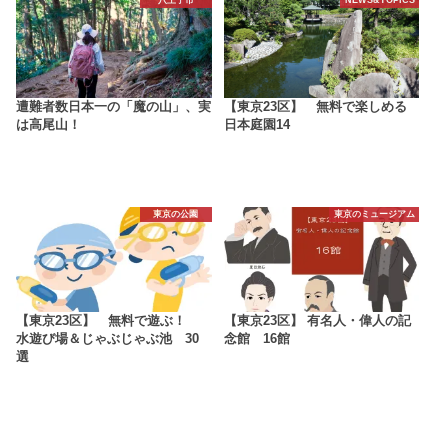
遭難者数日本一の「魔の山」、実
【東京23区】 無料で楽しめる
は高尾山！
日本庭園14
東京の公園
東京のミュージアム
【東京23区】 無料で遊ぶ！
【東京23区】 有名人・偉人の記
水遊び場＆じゃぶじゃぶ池 30
念館 16館
選