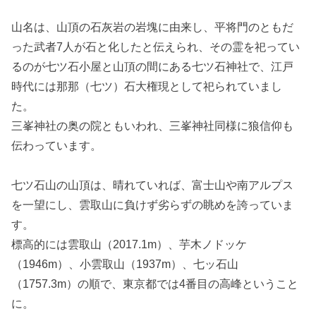
山名は、山頂の石灰岩の岩塊に由来し、平将門のともだ
った武者7人が石と化したと伝えられ、その霊を祀ってい
るのが七ツ石小屋と山頂の間にある七ツ石神社で、江戸
時代には那那（七ツ）石大権現として祀られていまし
た。
三峯神社の奥の院ともいわれ、三峯神社同様に狼信仰も
伝わっています。
七ツ石山の山頂は、晴れていれば、富士山や南アルプス
を一望にし、雲取山に負けず劣らずの眺めを誇っていま
す。
標高的には雲取山（2017.1m）、芋木ノドッケ
（1946m）、小雲取山（1937m）、七ッ石山
（1757.3m）の順で、東京都では4番目の高峰ということ
に。