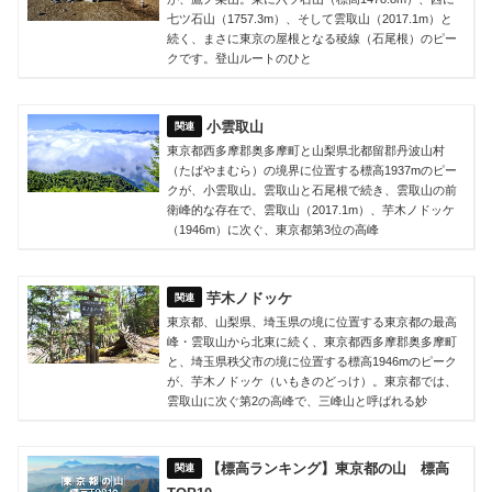
七ツ石山（1757.3m）、そして雲取山（2017.1m）と
続く、まさに東京の屋根となる稜線（石尾根）のピー
クです。登山ルートのひと
小雲取山
東京都西多摩郡奥多摩町と山梨県北都留郡丹波山村
（たばやまむら）の境界に位置する標高1937mのピー
クが、小雲取山。雲取山と石尾根で続き、雲取山の前
衛峰的な存在で、雲取山（2017.1m）、芋木ノドッケ
（1946m）に次ぐ、東京都第3位の高峰
芋木ノドッケ
東京都、山梨県、埼玉県の境に位置する東京都の最高
峰・雲取山から北東に続く、東京都西多摩郡奥多摩町
と、埼玉県秩父市の境に位置する標高1946mのピーク
が、芋木ノドッケ（いもきのどっけ）。東京都では、
雲取山に次ぐ第2の高峰で、三峰山と呼ばれる妙
【標高ランキング】東京都の山 標高