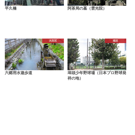
平久橋
阿茶局の墓（雲光院）
大田区
港区
六郷用水遊歩道
埠頭少年野球場（日本プロ野球発
祥の地）