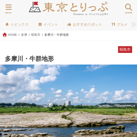
menu
search
トピックス
イベント
おすすめスポット
グルメ
HOME
多摩
昭島市
多摩川・牛群地形
昭島市
多摩川・牛群地形