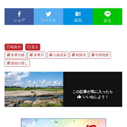
シェア
ツイート
追加
送る
昭島市
見る
多摩大橋
多摩川
小泉武栄
昭島市
牛群地形
築地の渡し
この記事が気に入ったら
いいねしよう！