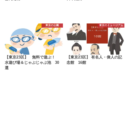
東京の公園
東京のミュージアム
【東京23区】 無料で遊ぶ！
【東京23区】 有名人・偉人の記
水遊び場＆じゃぶじゃぶ池 30
念館 16館
選