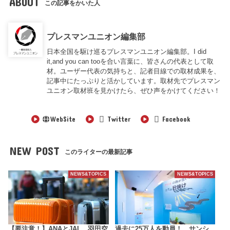
ABOUT
この記事をかいた人
プレスマンユニオン編集部
日本全国を駆け巡るプレスマンユニオン編集部。I did
it,and you can tooを合い言葉に、皆さんの代表として取
材。ユーザー代表の気持ちと、記者目線での取材成果を、
記事中にたっぷりと活かしています。取材先でプレスマン
ユニオン取材班を見かけたら、ぜひ声をかけてください！
WebSite
Twitter
Facebook
NEW POST
このライターの最新記事
NEWS&TOPICS
NEWS&TOPICS
【要注意！】ANAとJAL、羽田空
過去に25万人を動員！ サンシ