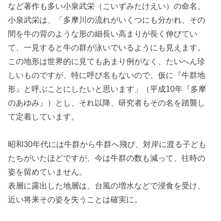
など著作も多い小泉武栄（こいずみたけえい）の命名。
小泉武栄は、「多摩川の流れがいくつにも分かれ、その
間を牛の背のような形の細長い高まりが長く伸びてい
て、一見すると牛の群が泳いでいるようにも見えます。
この地形は世界的に見てもあまり例がなく、たいへん珍
しいものですが、特に呼び名もないので、仮に『牛群地
形』と呼ぶことにしたいと思います」（平成10年『多摩
のあゆみ』）とし、それ以降、研究者もその名を踏襲し
て定着しています。
昭和30年代には牛群から牛群へ飛び、対岸に渡る子ども
たちがいたほどですが、今は牛群の数も減って、往時の
姿を留めていません。
表層に露出した地層は、台風の増水などで浸食を受け、
近い将来その姿を失うことは確実に。