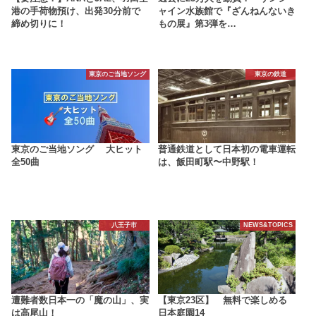
港の手荷物預け、出発30分前で
ャイン水族館で『ざんねんないき
締め切りに！
もの展』第3弾を…
東京のご当地ソング
東京の鉄道
東京のご当地ソング 大ヒット
普通鉄道として日本初の電車運転
全50曲
は、飯田町駅〜中野駅！
八王子市
NEWS&TOPICS
遭難者数日本一の「魔の山」、実
【東京23区】 無料で楽しめる
は高尾山！
日本庭園14