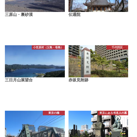
三原山・裏砂漠
伝通院
小笠原村（父島・母島）
千代田区
三日月山展望台
赤坂見附跡
東京の橋
東京にある有名人の墓