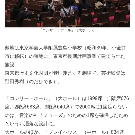
「コンサートホール」（大ホール）
敷地は東京学芸大学附属豊島小学校（昭和39年、小金井
市に移転）の跡地に、東京都長期計画事業で建てられた
施設。
東京都歴史文化財団が管理運営する劇場で、芸術監督は
野田秀樹（のだひでき）。
「コンサートホール」（大ホール）は1999席 （1階席676
席、2階席683席、3階席640席）で2000席に1席足らない
のは、音楽の神「ミューズ」のための1席を確保したため
というお洒落な設計に。
大ホールのほか、「プレイハウス」（中ホール）834席