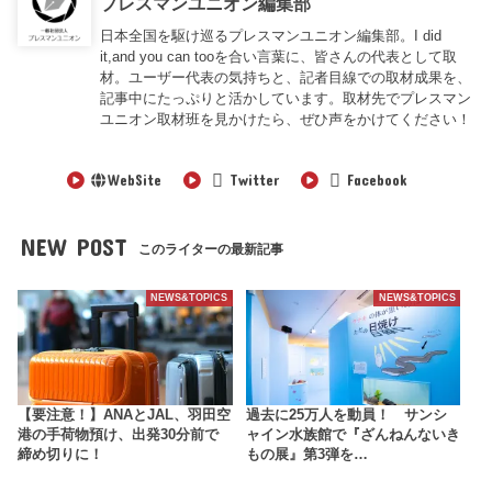
プレスマンユニオン編集部
日本全国を駆け巡るプレスマンユニオン編集部。I did
it,and you can tooを合い言葉に、皆さんの代表として取
材。ユーザー代表の気持ちと、記者目線での取材成果を、
記事中にたっぷりと活かしています。取材先でプレスマン
ユニオン取材班を見かけたら、ぜひ声をかけてください！
WebSite
Twitter
Facebook
NEW POST
このライターの最新記事
NEWS&TOPICS
NEWS&TOPICS
【要注意！】ANAとJAL、羽田空
過去に25万人を動員！ サンシ
港の手荷物預け、出発30分前で
ャイン水族館で『ざんねんないき
締め切りに！
もの展』第3弾を…