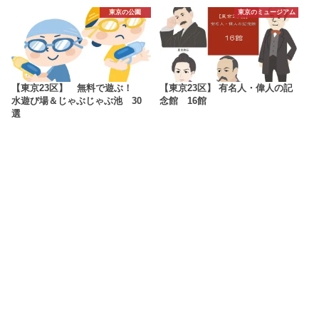
東京の公園
東京のミュージアム
【東京23区】 無料で遊ぶ！
【東京23区】 有名人・偉人の記
水遊び場＆じゃぶじゃぶ池 30
念館 16館
選