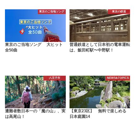
東京のご当地ソング
東京の鉄道
東京のご当地ソング 大ヒット
普通鉄道として日本初の電車運転
全50曲
は、飯田町駅〜中野駅！
八王子市
NEWS&TOPICS
遭難者数日本一の「魔の山」、実
【東京23区】 無料で楽しめる
は高尾山！
日本庭園14