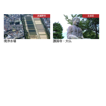
武蔵野市
文京区
境浄水場
護国寺・大仏