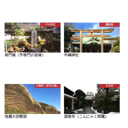
千代田区
墨田区
将門塚（平将門の首塚）
牛嶋神社
大島町（伊豆大島）
文京区
地層大切断面
源覚寺（こんにゃく閻魔）