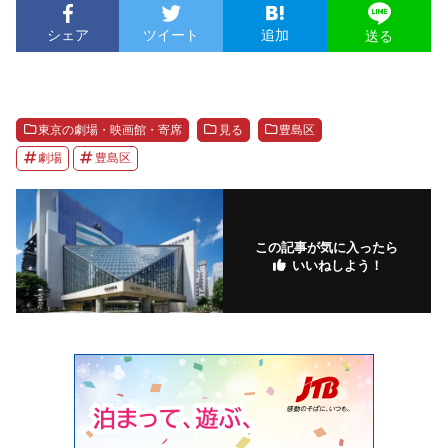
シェア
ツイート
追加
送る
東京の劇場・映画館・寄席
見る
豊島区
劇場
豊島区
この記事が気に入ったら
いいねしよう！