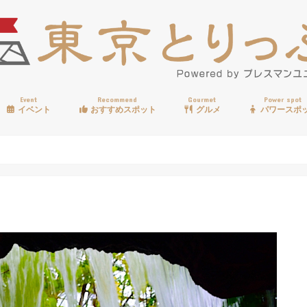
Event
Recommend
Gourmet
Power spot
イベント
おすすめスポット
グルメ
パワースポ
歩く
温泉
見る
買う
遊ぶ
食べる