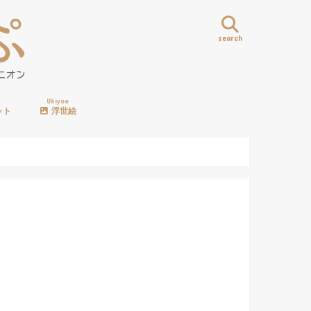
search
Ukiyoe
ット
浮世絵