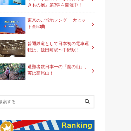
きもの展』第3弾を開催中！
東京のご当地ソング 大ヒッ
ト全50曲
普通鉄道として日本初の電車運
転は、飯田町駅〜中野駅！
遭難者数日本一の「魔の山」、
実は高尾山！