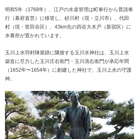
明和5年（1768年）、江戸の水道管理は町奉行から普請奉
行（幕府直営）に移管し、砂川村（現・立川市）、代田
村（現・世田谷区）、43km先の四谷大木戸（新宿区）に
水番所が置かれています。
玉川上水羽村陣屋跡に隣接する玉川水神社は、玉川上水
築造に尽力した玉川庄右衛門・玉川清右衛門が承応年間
（1652年〜1654年）に創建した神社で、玉川上水の守護
神。