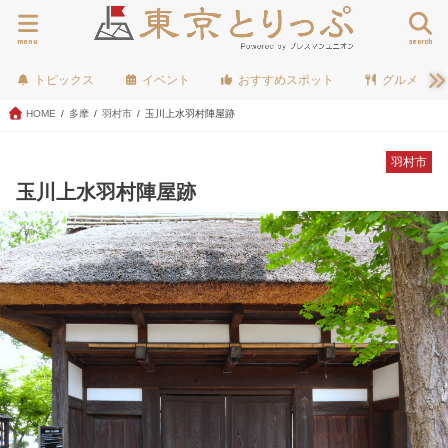
menu
search
トピックス
イベント
おすすめスポット
グルメ
HOME
多摩
羽村市
玉川上水羽村陣屋跡
羽村市
玉川上水羽村陣屋跡