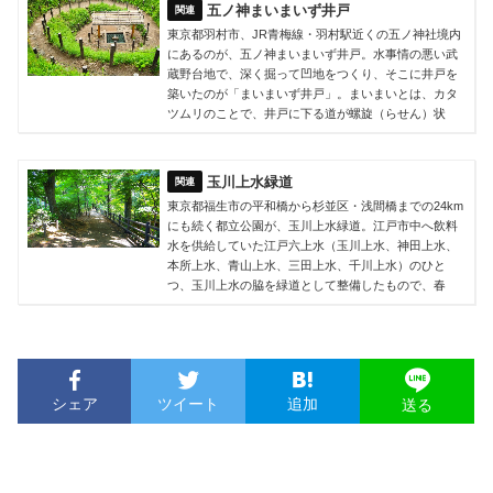
五ノ神まいまいず井戸
東京都羽村市、JR青梅線・羽村駅近くの五ノ神社境内
にあるのが、五ノ神まいまいず井戸。水事情の悪い武
蔵野台地で、深く掘って凹地をつくり、そこに井戸を
築いたのが「まいまいず井戸」。まいまいとは、カタ
ツムリのことで、井戸に下る道が螺旋（らせん）状
玉川上水緑道
東京都福生市の平和橋から杉並区・浅間橋までの24km
にも続く都立公園が、玉川上水緑道。江戸市中へ飲料
水を供給していた江戸六上水（玉川上水、神田上水、
本所上水、青山上水、三田上水、千川上水）のひと
つ、玉川上水の脇を緑道として整備したもので、春
シェア
ツイート
追加
送る