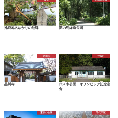
池袋地名ゆかりの池碑
夢の島緑道公園
品川区
渋谷区
品川寺
代々木公園・オリンピック記念宿
舎
東京の公園
千代田区