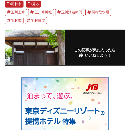
羽村市
見る
玉川上水
玉川水神社
玉川清右衛門
羽村取水堰
羽村市
羽村陣屋
この記事が気に入ったら
いいねしよう！