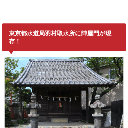
東京都水道局羽村取水所に
陣屋門
が現
存！