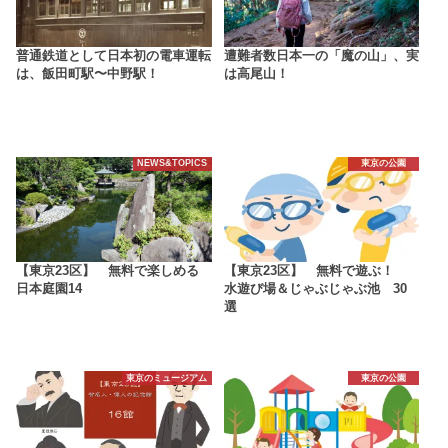
普通鉄道として日本初の電車運転
遭難者数日本一の「魔の山」、実
は、飯田町駅〜中野駅！
は高尾山！
NEWS&TOPICS
東京の公園
【東京23区】 無料で楽しめる
【東京23区】 無料で遊ぶ！
日本庭園14
水遊び場＆じゃぶじゃぶ池 30
選
東京のミュージアム
東京の公園