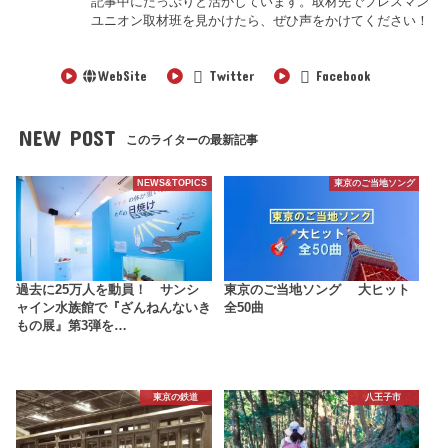
記事中にたっぷりと活かしています。取材先でプレスマン
ユニオン取材班を見かけたら、ぜひ声をかけてください！
WebSite
Twitter
Facebook
NEW POST
このライターの最新記事
NEWS&TOPICS
東京のご当地ソング
過去に25万人を動員！ サンシ
東京のご当地ソング 大ヒット
ャイン水族館で『ざんねんないき
全50曲
もの展』第3弾を…
東京の鉄道
八王子市