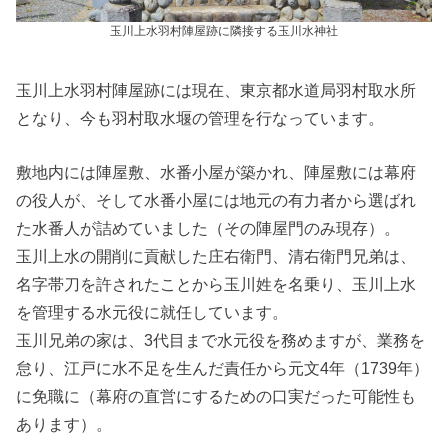
玉川上水羽村陣屋跡に隣接する玉川水神社
玉川上水羽村陣屋跡には現在、東京都水道局羽村取水所
となり、今も羽村取水堰の管理を行なっています。
敷地内には陣屋敷、水番小屋が築かれ、陣屋敷には幕府
の役人が、そして水番小屋には地元の有力者から選ばれ
た水番人が詰めていました（その陣屋門のみ現存）。
玉川上水の開削に貢献した庄右衛門、清右衛門兄弟は、
名字帯刀を許されたことから玉川姓を名乗り、玉川上水
を管理する水元役に就任しています。
玉川兄弟の家は、3代目まで水元役を務めますが、業務を
怠り、江戸に水不足を生んだ責任から元文4年（1739年）
に免職に（幕府の直営にするための口実だった可能性も
あります）。