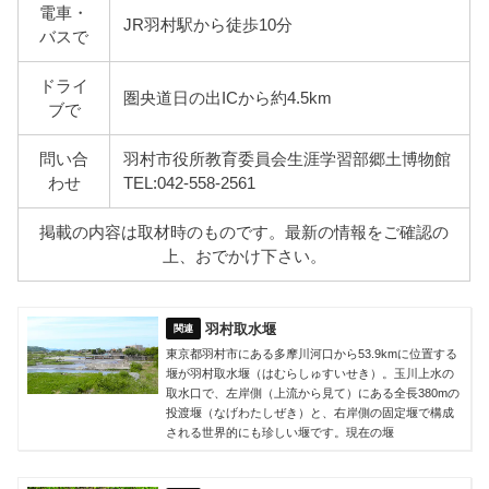
電車・
JR羽村駅から徒歩10分
バスで
ドライ
圏央道日の出ICから約4.5km
ブで
問い合
羽村市役所教育委員会生涯学習部郷土博物館
わせ
TEL:042-558-2561
掲載の内容は取材時のものです。最新の情報をご確認の
上、おでかけ下さい。
羽村取水堰
東京都羽村市にある多摩川河口から53.9kmに位置する
堰が羽村取水堰（はむらしゅすいせき）。玉川上水の
取水口で、左岸側（上流から見て）にある全長380mの
投渡堰（なげわたしぜき）と、右岸側の固定堰で構成
される世界的にも珍しい堰です。現在の堰