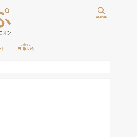
search
Ukiyoe
ット
浮世絵