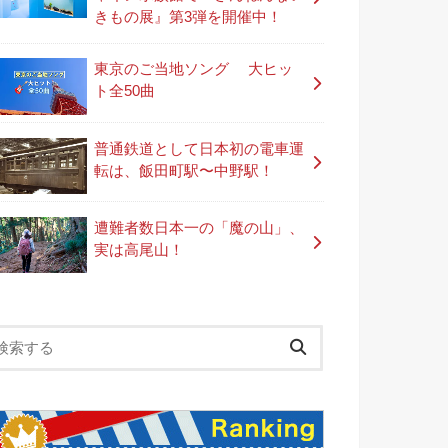
きもの展』第3弾を開催中！
東京のご当地ソング 大ヒッ
ト全50曲
普通鉄道として日本初の電車運
転は、飯田町駅〜中野駅！
遭難者数日本一の「魔の山」、
実は高尾山！