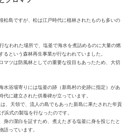
根松島ですが、松は江戸時代に植林されたものも多いの
が行なわれた場所で、塩釜で海水を煮詰めるのに大量の燃
するという森林再生事業が行なわれていました。
ロマツは防風林としての重要な役目もあったため、大切
海水浴場寄りには塩釜の跡（新島村の史跡に指定）があ
時代に建立された供養碑が立っています。
製塩は、天領で、流人の島でもあった新島に果たされた年貢
揚げ浜式の製塩を行なったのです。
、身の潔白を証すため、煮えたぎる塩釜に身を投じたと
物語っています。