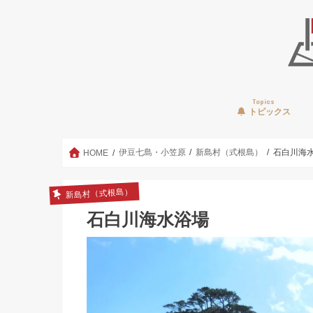
Topics
トピックス
伊豆七島・小笠原
新島村（式根島）
石白川海
HOME
新島村（式根島）
石白川海水浴場