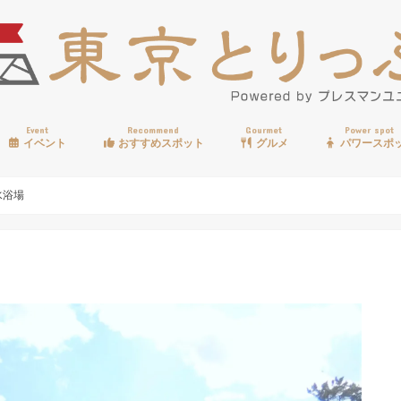
Event
Recommend
Gourmet
Power spot
イベント
おすすめスポット
グルメ
パワースポ
歩く
温泉
見る
買う
遊ぶ
食べる
水浴場