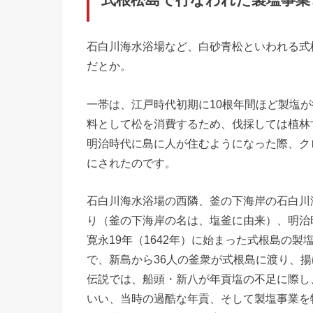
石白川海水浴場など、白砂青松といわれる式
だとか。
一帯は、江戸時代初期に10根年間ほど製塩
料として松を消費するため、伐採しては植林
明治時代に島に人が住むようになった際、ク
にされたのです。
石白川海水浴場の西隣、釜の下海岸の石白川
り（釜の下海岸の名は、塩釜に由来）、明治
寛永19年（1642年）に始まった式根島の
で、新島から36人の釜衆が式根島に渡り、
伝説では、船頭・新八が年貢塩の不足に際し
いい、当時の過酷な年貢、そして製塩事業を