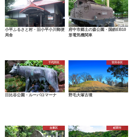
小平ふるさと村・旧小平小川郵便
府中市郷土の森公園・国鉄EB10
局舎
形電気機関車
千代田区
世田谷区
日比谷公園・ルーパロマーナ
野毛大塚古墳
台東区
町田市