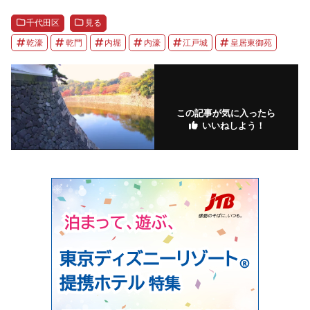
千代田区
見る
乾濠
乾門
内堀
内濠
江戸城
皇居東御苑
この記事が気に入ったら
いいねしよう！