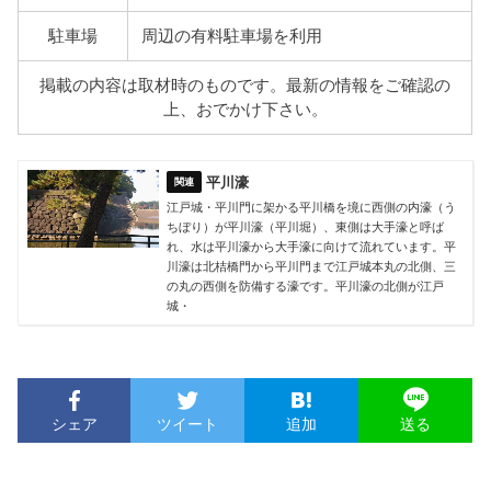
駐車場
周辺の有料駐車場を利用
掲載の内容は取材時のものです。最新の情報をご確認の
上、おでかけ下さい。
平川濠
江戸城・平川門に架かる平川橋を境に西側の内濠（う
ちぼり）が平川濠（平川堀）、東側は大手濠と呼ば
れ、水は平川濠から大手濠に向けて流れています。平
川濠は北桔橋門から平川門まで江戸城本丸の北側、三
の丸の西側を防備する濠です。平川濠の北側が江戸
城・
シェア
ツイート
追加
送る