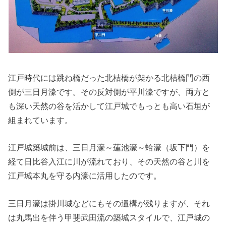
江戸時代には跳ね橋だった北桔橋が架かる北桔橋門の西
側が三日月濠です。その反対側が平川濠ですが、両方と
も深い天然の谷を活かして江戸城でもっとも高い石垣が
組まれています。
江戸城築城前は、三日月濠～蓮池濠～蛤濠（坂下門）を
経て日比谷入江に川が流れており、その天然の谷と川を
江戸城本丸を守る内濠に活用したのです。
三日月濠は掛川城などにもその遺構が残りますが、それ
は丸馬出を伴う甲斐武田流の築城スタイルで、江戸城の