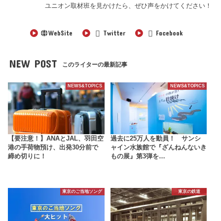
ユニオン取材班を見かけたら、ぜひ声をかけてください！
WebSite
Twitter
Facebook
NEW POST
このライターの最新記事
NEWS&TOPICS
NEWS&TOPICS
【要注意！】ANAとJAL、羽田空
過去に25万人を動員！ サンシ
港の手荷物預け、出発30分前で
ャイン水族館で『ざんねんないき
締め切りに！
もの展』第3弾を…
東京のご当地ソング
東京の鉄道