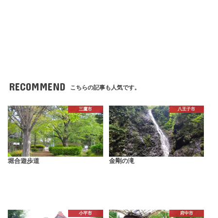
RECOMMEND
こちらの記事も人気です。
三鷹市
八王子市
堀合遊歩道
金剛の滝
小平市
府中市