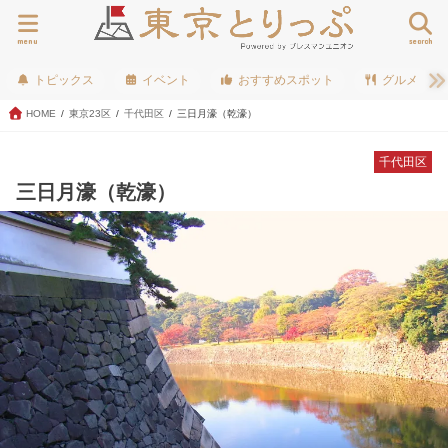
menu
search
トピックス
イベント
おすすめスポット
グルメ
HOME
東京23区
千代田区
三日月濠（乾濠）
千代田区
三日月濠（乾濠）