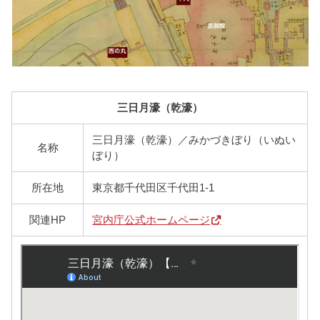
三日月濠（乾濠）
三日月濠（乾濠）／みかづきぼり（いぬい
名称
ぼり）
所在地
東京都千代田区千代田1-1
関連HP
宮内庁公式ホームページ