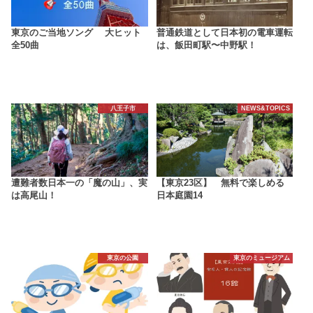
東京のご当地ソング 大ヒット
普通鉄道として日本初の電車運転
全50曲
は、飯田町駅〜中野駅！
八王子市
NEWS&TOPICS
遭難者数日本一の「魔の山」、実
【東京23区】 無料で楽しめる
は高尾山！
日本庭園14
東京の公園
東京のミュージアム