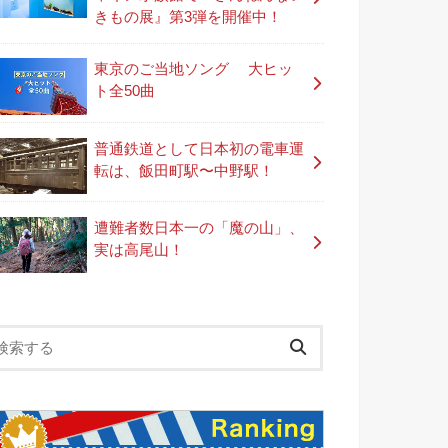
きもの展』第3弾を開催中！
東京のご当地ソング 大ヒッ
ト全50曲
普通鉄道として日本初の電車運
転は、飯田町駅〜中野駅！
遭難者数日本一の「魔の山」、
実は高尾山！