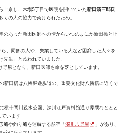
ら上京し、木場5丁目で医院を開いていた
新田清三郎氏
多くの人の協力で架けられたため。
望のあった新田医師への情からいつのまにか新田橋と呼
がら、同郷の人や、失業している人など困窮した人々を
げ先生」と慕われていました。
焼け野原となり、新田医師も命を落としています。
時の新田橋は八幡堀遊歩道の、重要文化財八幡橋に近くで
年に横十間川親水公園、深川江戸資料館通り界隅などとと
しています。
形船や釣り船を運航する船宿「
深川吉野屋
」があり、
史を今に伝えています。