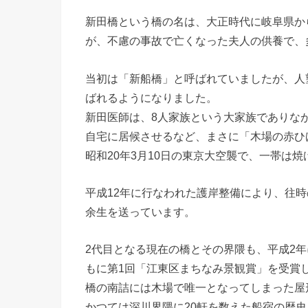
新田橋という橋の名は、大正時代に岐阜県か
が、不慮の事故で亡くなった夫人の供養で、
当初は「新船橋」と呼ばれていましたが、人
ばれるようになりました。
新田医師は、8人家族という大家族でありな
自宅に居候させるなど、まさに「木場の赤ひ
昭和20年3月10日の東京大空襲で、一帯は
平成12年に行なわれた護岸整備により、往
余生を送っています。
2代目となる現在の橋とその界隈も、平成2
もに第1回「江東区まちなみ景観賞」を受賞
橋の南詰には木場で唯一となってしまった屋
かつては深川界隈に20軒を数えた船宿の歴