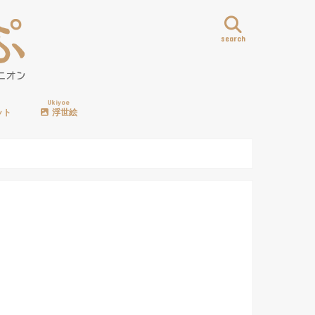
search
Ukiyoe
ット
浮世絵