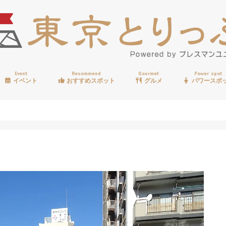
Event
Recommend
Gourmet
Power spot
イベント
おすすめスポット
グルメ
パワースポ
歩く
温泉
見る
買う
遊ぶ
食べる