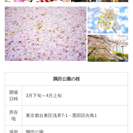
隅田公園の桜
開催
3月下旬～4月上旬
日時
所在
東京都台東区浅草7-1・墨田区向島1
地
場所
隅田公園