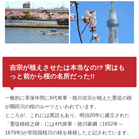
吉宗が植えさせたは本当なの!? 実はも
っと前から桜の名所だった!!
一般的に享保年間に8代将軍・徳川吉宗が植えた墨堤の桜
が隅田川の桜のルーツといわれています。
ところが、これには異説もあり、明治20年に建立された
「墨堤植桜之碑」には4代将軍・徳川家綱（1652年～
1679年)が常陸国桜川の桜を移植したと記されています。