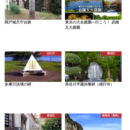
関戸城天守台跡
東京の大名庭園へ行こう！ 必踏
五大庭園
狛江市
新宿区
多摩川決壊の碑
長谷川平蔵供養碑（戒行寺）
新宿区
新島村（新島）