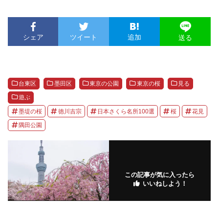
シェア
ツイート
追加
送る
台東区
墨田区
東京の公園
東京の桜
見る
遊ぶ
墨堤の桜
徳川吉宗
日本さくら名所100選
桜
花見
隅田公園
この記事が気に入ったら
いいねしよう！