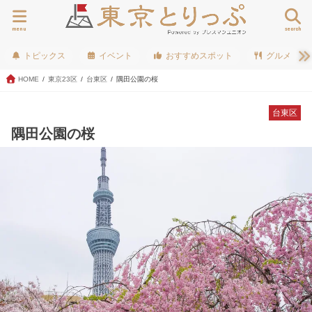
menu
search
トピックス
イベント
おすすめスポット
グルメ
HOME
東京23区
台東区
隅田公園の桜
台東区
隅田公園の桜