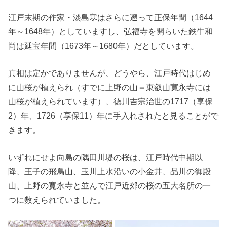
江戸末期の作家・淡島寒はさらに遡って正保年間（1644
年～1648年）としていますし、弘福寺を開らいた鉄牛和
尚は延宝年間（1673年～1680年）だとしています。
真相は定かでありませんが、どうやら、江戸時代はじめ
に山桜が植えられ（すでに上野の山＝東叡山寛永寺には
山桜が植えられています）、徳川吉宗治世の1717（享保
2）年、1726（享保11）年に手入れされたと見ることがで
きます。
いずれにせよ向島の隅田川堤の桜は、江戸時代中期以
降、王子の飛鳥山、玉川上水沿いの小金井、品川の御殿
山、上野の寛永寺と並んで江戸近郊の桜の五大名所の一
つに数えられていました。