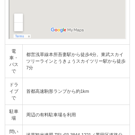
電
都営浅草線本所吾妻駅から徒歩4分。東武スカイ
車・
ツリーラインとうきょうスカイツリー駅から徒歩
バス
7分
で
ドラ
イブ
首都高速駒形ランプから約1km
で
駐車
周辺の有料駐車場を利用
場
問い
浅草観光連盟 TEL:03-3844-1221／墨田区道路公