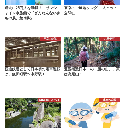
過去に25万人を動員！ サンシ
東京のご当地ソング 大ヒット
ャイン水族館で『ざんねんないき
全50曲
もの展』第3弾を…
東京の鉄道
八王子市
普通鉄道として日本初の電車運転
遭難者数日本一の「魔の山」、実
は、飯田町駅〜中野駅！
は高尾山！
NEWS&TOPICS
東京の公園