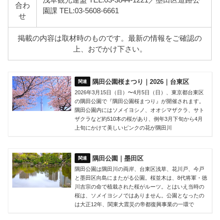
合わ
園課 TEL:03-5608-6661
せ
掲載の内容は取材時のものです。最新の情報をご確認の
上、おでかけ下さい。
隅田公園桜まつり｜2026｜台東区
2026年3月15日（日）〜4月5日（日）、東京都台東区
の隅田公園で『隅田公園桜まつり』が開催されます。
隅田公園内にはソメイヨシノ、オオシマザクラ、サト
ザクラなど約510本の桜があり、例年3月下旬から4月
上旬にかけて美しいピンクの花が隅田川
隅田公園｜墨田区
隅田公園は隅田川の両岸、台東区浅草、花川戸、今戸
と墨田区向島にまたがる公園。桜並木は、8代将軍・徳
川吉宗の命で植栽された桜がルーツ。とはいえ当時の
桜は、ソメイヨシノではありません。公園となったの
は大正12年、関東大震災の帝都復興事業の一環で