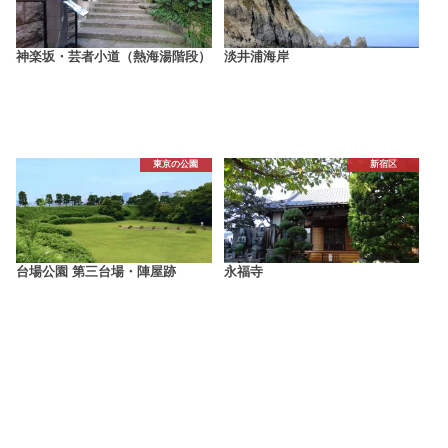
神楽坂・芸者小道（熱海湯階段）
淡井浦海岸
東京の公園
新宿区
台場公園 第三台場・陣屋跡
永福寺