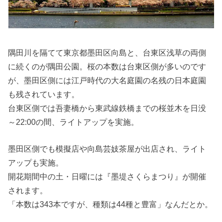
隅田川を隔てて東京都墨田区向島と、台東区浅草の両側
に続くのが隅田公園。桜の本数は台東区側が多いのです
が、墨田区側には江戸時代の大名庭園の名残の日本庭園
も残されています。
台東区側では吾妻橋から東武線鉄橋までの桜並木を日没
～22:00の間、ライトアップを実施。
墨田区側でも模擬店や向島芸妓茶屋が出店され、ライト
アップも実施。
開花期間中の土・日曜には『墨堤さくらまつり』が開催
されます。
「本数は343本ですが、種類は44種と豊富」なんだとか。