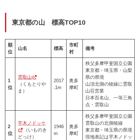
東京都の山 標高TOP10
順
市町
山名
標高
備考
位
村
秩父多摩甲斐国立公園
東京都・埼玉県・山梨
雲取山
県の県境
1
2017
奥多
（くもとりや
山頂北側の稜線に雲取
位
.1m
摩町
ま）
山荘営業
日本百名山、一等三角
点・雲取山
秩父多摩甲斐国立公園
芋木ノドッケ
雲取山の北側稜線
2
1946
奥多
（いものき
東京都・埼玉県の県境
位
m
摩町
どっけ）
現地表記は芋木ノドッ