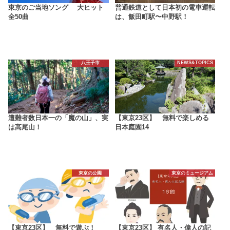
東京のご当地ソング 大ヒット
普通鉄道として日本初の電車運転
全50曲
は、飯田町駅〜中野駅！
八王子市
NEWS&TOPICS
遭難者数日本一の「魔の山」、実
【東京23区】 無料で楽しめる
は高尾山！
日本庭園14
東京の公園
東京のミュージアム
【東京23区】 無料で遊ぶ！
【東京23区】 有名人・偉人の記