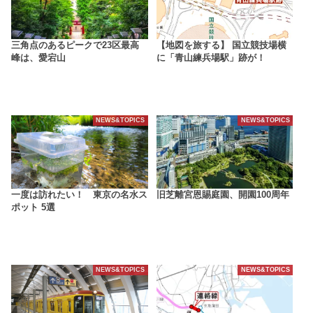
三角点のあるピークで23区最高
【地図を旅する】 国立競技場横
峰は、愛宕山
に「青山練兵場駅」跡が！
NEWS&TOPICS
NEWS&TOPICS
一度は訪れたい！ 東京の名水ス
旧芝離宮恩賜庭園、開園100周年
ポット 5選
NEWS&TOPICS
NEWS&TOPICS