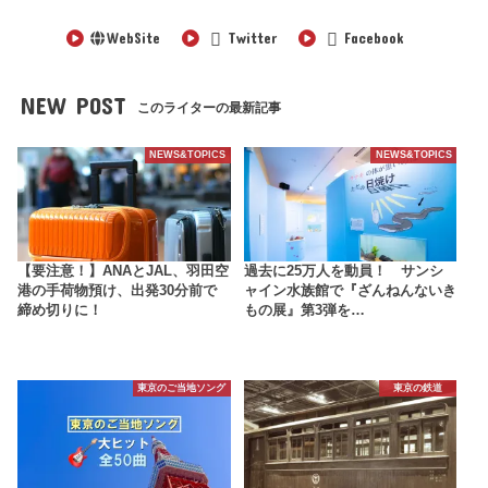
WebSite
Twitter
Facebook
NEW POST
このライターの最新記事
NEWS&TOPICS
NEWS&TOPICS
【要注意！】ANAとJAL、羽田空
過去に25万人を動員！ サンシ
港の手荷物預け、出発30分前で
ャイン水族館で『ざんねんないき
締め切りに！
もの展』第3弾を…
東京のご当地ソング
東京の鉄道