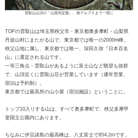
雲取山山頂の「山座同定盤」、南アルプスまで一望に
TOPの雲取山は埼玉県秩父市・東京都奥多摩町・山梨県
丹波山村にまたがる山で、東京都では唯一の2000m峰。
秩父山地に属し、東京都では唯一、深田久弥『日本百名
山』に選定される山です。
一等三角点・雲取山があるように富士山など眺望も抜群
で、山頂近くに雲取山荘が営業しています（通年営業、
宿泊は予約制）。
東京都では最高所の山小屋（宿泊施設）ということに。
トップ10入りする山は、すべて奥多摩町で、秩父多摩甲
斐国立公園内にあります。
ちなみに伊豆諸島の最高峰は、八丈富士で854.2mです。