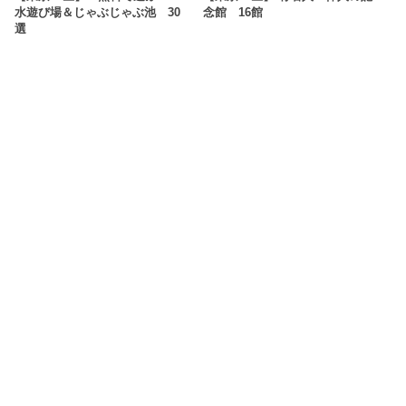
水遊び場＆じゃぶじゃぶ池 30
念館 16館
選