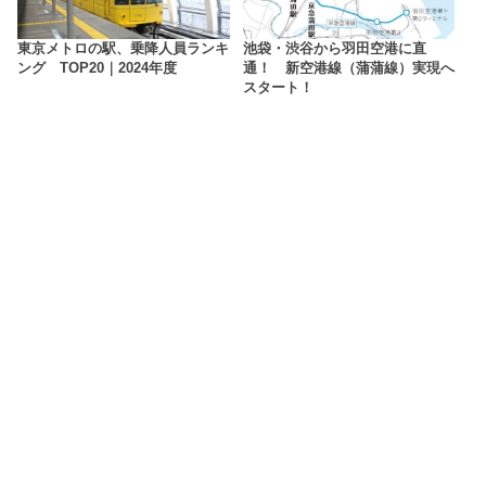
東京メトロの駅、乗降人員ランキ
池袋・渋谷から羽田空港に直
ング TOP20｜2024年度
通！ 新空港線（蒲蒲線）実現へ
スタート！