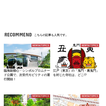
RECOMMEND
こちらの記事も人気です。
NEWS&TOPICS
NEWS&TOPICS
臨海副都心・シンボルプロムナー
江戸（東京）の「鬼門・裏鬼門」
ド公園で、次世代モビリティの運
を封じた寺社は、どこ!?
行開始！
NEWS&TOPICS
NEWS&TOPICS