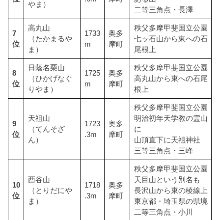
やま）
二等三角点・長澤
高丸山
秩父多摩甲斐国立公園
7
1733
奥多
（たかまるや
七ッ石山から東への石
位
m
摩町
ま）
尾根上
日蔭名栗山
秩父多摩甲斐国立公園
8
1725
奥多
（ひかげなぐ
高丸山から東への石尾
位
m
摩町
りやま）
根上
秩父多摩甲斐国立公園
天祖山
明治初年天学教の霊山
9
1723
奥多
（てんそざ
に
位
.3m
摩町
ん）
山頂直下に天祖神社
三等三角点・三峰
秩父多摩甲斐国立公園
酉谷山
天目山という別名も
10
1718
奥多
（とりだにや
長沢山から東の稜線上
位
.3m
摩町
ま）
東京都・埼玉県の県境
二等三角点・小川