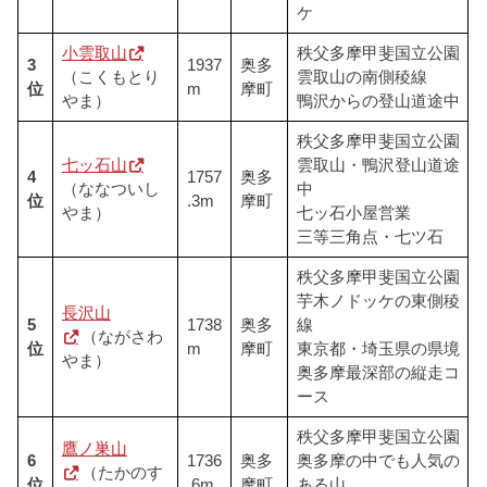
ケ
小雲取山
秩父多摩甲斐国立公園
3
1937
奥多
（こくもとり
雲取山の南側稜線
位
m
摩町
やま）
鴨沢からの登山道途中
秩父多摩甲斐国立公園
七ッ石山
雲取山・鴨沢登山道途
4
1757
奥多
（ななついし
中
位
.3m
摩町
やま）
七ッ石小屋営業
三等三角点・七ツ石
秩父多摩甲斐国立公園
芋木ノドッケの東側稜
長沢山
5
1738
奥多
線
（ながさわ
位
m
摩町
東京都・埼玉県の県境
やま）
奥多摩最深部の縦走コ
ース
秩父多摩甲斐国立公園
鷹ノ巣山
6
1736
奥多
奥多摩の中でも人気の
（たかのす
位
.6m
摩町
ある山