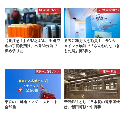
NEWS&TOPICS
NEWS&TOPICS
【要注意！】ANAとJAL、羽田空
過去に25万人を動員！ サンシ
港の手荷物預け、出発30分前で
ャイン水族館で『ざんねんないき
締め切りに！
もの展』第3弾を…
東京のご当地ソング
東京の鉄道
東京のご当地ソング 大ヒット
普通鉄道として日本初の電車運転
全50曲
は、飯田町駅〜中野駅！