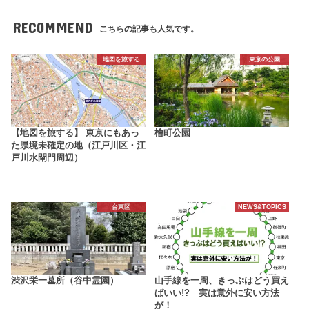
RECOMMEND
こちらの記事も人気です。
地図を旅する
東京の公園
【地図を旅する】 東京にもあっ
檜町公園
た県境未確定の地（江戸川区・江
戸川水閘門周辺）
台東区
NEWS&TOPICS
渋沢栄一墓所（谷中霊園）
山手線を一周、きっぷはどう買え
ばいい!? 実は意外に安い方法
が！