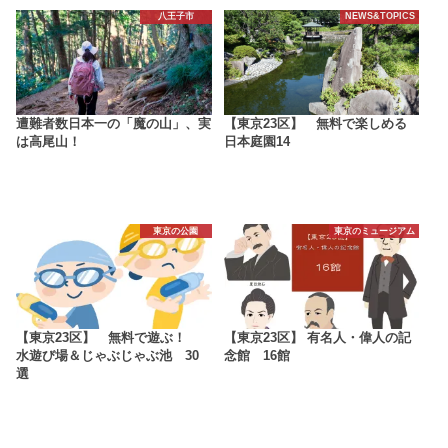
八王子市
NEWS&TOPICS
遭難者数日本一の「魔の山」、実
【東京23区】 無料で楽しめる
は高尾山！
日本庭園14
東京の公園
東京のミュージアム
【東京23区】 無料で遊ぶ！
【東京23区】 有名人・偉人の記
水遊び場＆じゃぶじゃぶ池 30
念館 16館
選