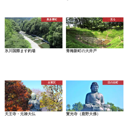
奥多摩町
見る
氷川国際ます釣場
青梅新町の大井戸
台東区
日の出町
天王寺・元禄大仏
寳光寺（鹿野大佛）