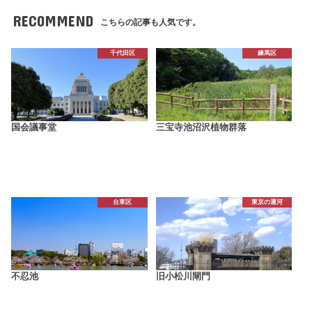
RECOMMEND
こちらの記事も人気です。
千代田区
練馬区
国会議事堂
三宝寺池沼沢植物群落
台東区
東京の運河
不忍池
旧小松川閘門