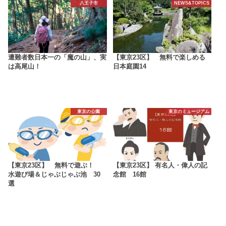
八王子市
NEWS&TOPICS
遭難者数日本一の「魔の山」、実
【東京23区】 無料で楽しめる
は高尾山！
日本庭園14
東京の公園
東京のミュージアム
【東京23区】 無料で遊ぶ！
【東京23区】 有名人・偉人の記
水遊び場＆じゃぶじゃぶ池 30
念館 16館
選