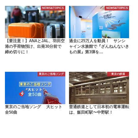
NEWS&TOPICS
NEWS&TOPICS
【要注意！】ANAとJAL、羽田空
過去に25万人を動員！ サンシ
港の手荷物預け、出発30分前で
ャイン水族館で『ざんねんないき
締め切りに！
もの展』第3弾を…
東京のご当地ソング
東京の鉄道
東京のご当地ソング 大ヒット
普通鉄道として日本初の電車運転
全50曲
は、飯田町駅〜中野駅！