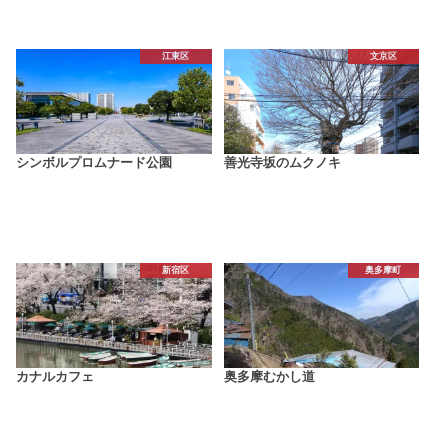
江東区
文京区
シンボルプロムナード公園
善光寺坂のムクノキ
新宿区
奥多摩町
カナルカフェ
奥多摩むかし道