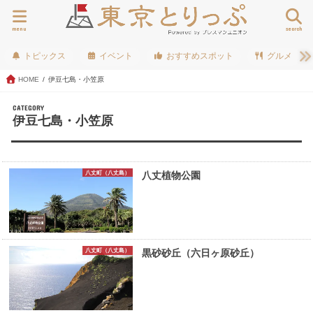
menu
search
トピックス
イベント
おすすめスポット
グルメ
HOME
伊豆七島・小笠原
CATEGORY
伊豆七島・小笠原
八丈町（八丈島）
八丈植物公園
八丈町（八丈島）
黒砂砂丘（六日ヶ原砂丘）