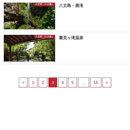
八丈町（八丈島）
八丈島・唐滝
八丈町（八丈島）
裏見ヶ滝温泉
<
1
2
3
4
5
…
15
>