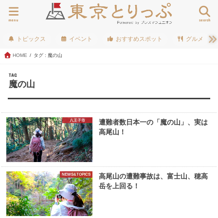
menu
search
トピックス
イベント
おすすめスポット
グルメ
HOME
タグ : 魔の山
TAG
魔の山
八王子市
遭難者数日本一の「魔の山」、実は
高尾山！
NEWS&TOPICS
高尾山の遭難事故は、富士山、穂高
岳を上回る！