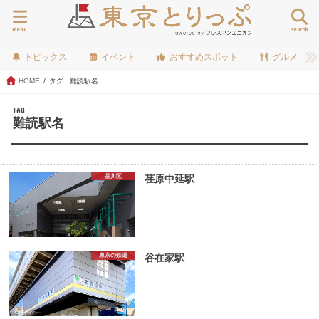
menu
search
トピックス
イベント
おすすめスポット
グルメ
HOME
タグ : 難読駅名
TAG
難読駅名
品川区
荏原中延駅
東京の鉄道
谷在家駅