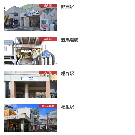
品川区
鮫洲駅
品川区
新馬場駅
大田区
糀谷駅
東京の鉄道
福生駅