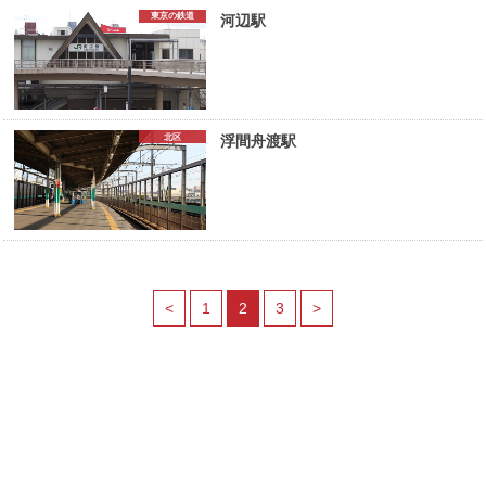
東京の鉄道
河辺駅
北区
浮間舟渡駅
<
1
2
3
>