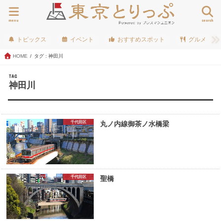
menu
search
トピックス
イベント
おすすめスポット
グルメ
HOME
タグ : 神田川
TAG
神田川
千代田区
丸ノ内線御茶ノ水橋梁
千代田区
聖橋