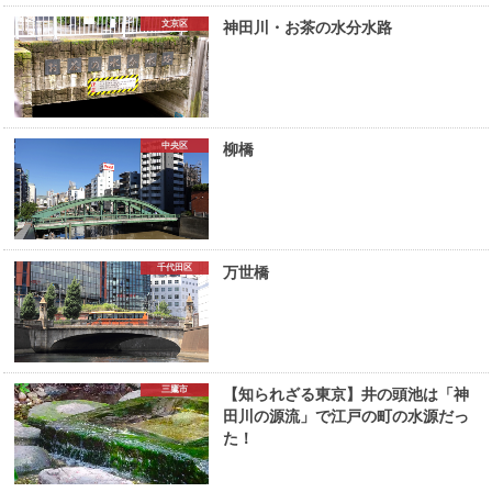
文京区
神田川・お茶の水分水路
中央区
柳橋
千代田区
万世橋
三鷹市
【知られざる東京】井の頭池は「神
田川の源流」で江戸の町の水源だっ
た！