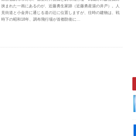
挟まれた一画にあるのが、近藤勇生家跡（近藤勇産湯の井戸）。人
見街道と小金井に通じる道の辻に位置しますが、往時の建物は、戦
時下の昭和18年、調布飛行場が首都防衛に…