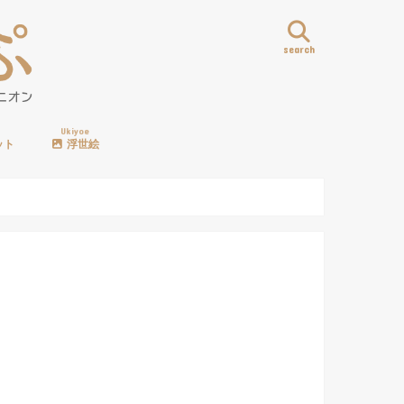
search
Ukiyoe
ット
浮世絵