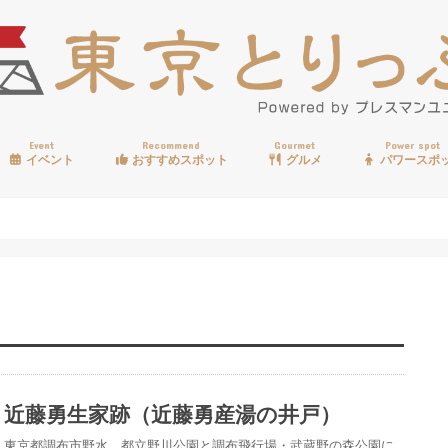
Event
Recommend
Gourmet
Power spot
イベント
おすすめスポット
グルメ
パワースポ
歩く
温泉
見る
買う
遊ぶ
食べる
近藤勇生家跡（近藤勇産湯の井戸）
東京都調布市野水、都立野川公園と調布飛行場・武蔵野の森公園に