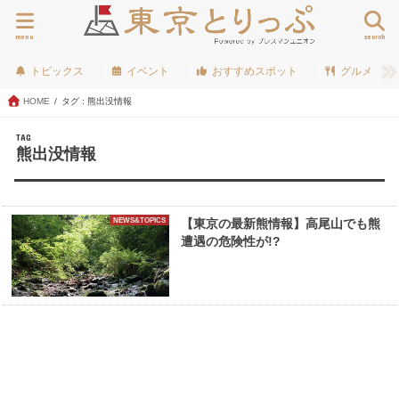
menu
search
トピックス
イベント
おすすめスポット
グルメ
HOME
タグ : 熊出没情報
TAG
熊出没情報
NEWS&TOPICS
【東京の最新熊情報】高尾山でも熊
遭遇の危険性が!?