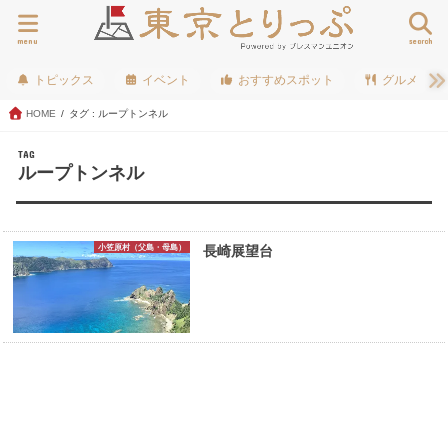
menu
search
トピックス
イベント
おすすめスポット
グルメ
HOME
タグ : ループトンネル
TAG
ループトンネル
小笠原村（父島・母島）
長崎展望台