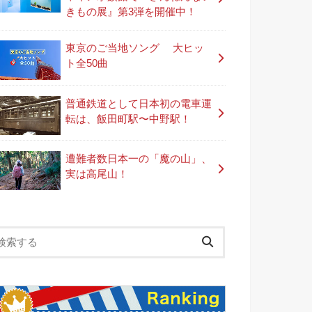
きもの展』第3弾を開催中！
東京のご当地ソング 大ヒッ
ト全50曲
普通鉄道として日本初の電車運
転は、飯田町駅〜中野駅！
遭難者数日本一の「魔の山」、
実は高尾山！