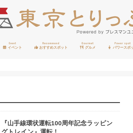
Event
Recommend
Gourmet
Power spot
イベント
おすすめスポット
グルメ
パワースポ
歩く
温泉
見る
買う
遊ぶ
食べる
『山手線環状運転100周年記念ラッピン
グトレイン』運転！