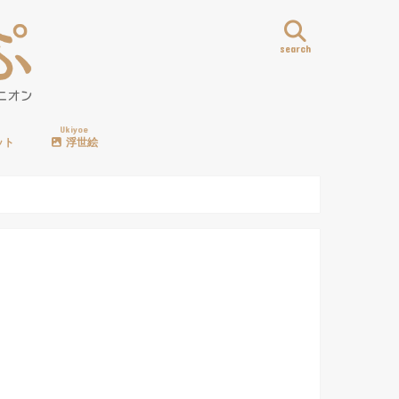
search
Ukiyoe
ット
浮世絵