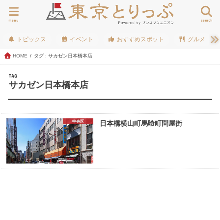
menu
search
トピックス
イベント
おすすめスポット
グルメ
HOME
タグ : サカゼン日本橋本店
TAG
サカゼン日本橋本店
中央区
日本橋横山町馬喰町問屋街