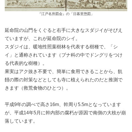
『江戸名所図会』の「日暮里惣図」
延命院の山門をくぐると右手に大きなスダジイがそびえ
ていますが、これが延命院のシイ。
スダジイは、暖地性照葉樹林を代表する樹種で、「シ
イ」と通称されています（ブナ科の中でドングリをつけ
る代表的な樹種）。
果実はアク抜き不要で、簡単に食用できることから、飢
饉の際の対策などとしても寺に植えられたのだと推測で
きます（救荒食物のひとつ）。
平成9年の調べで高さ16m、幹周り5.5mとなっています
が、平成14年5月に幹内部の腐朽が原因で南側の大枝が崩
落しています。