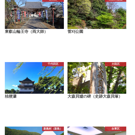
東叡山輪王寺（両大師）
菅刈公園
千代田区
大田区
桔梗濠
大森貝墟の碑（史跡大森貝塚）
新島村（新島）
台東区