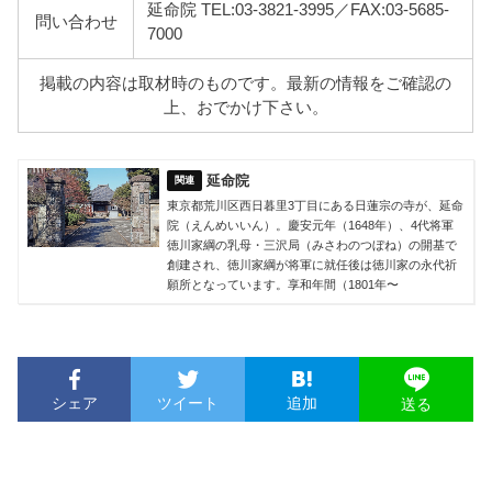
延命院 TEL:03-3821-3995／FAX:03-5685-
問い合わせ
7000
掲載の内容は取材時のものです。最新の情報をご確認の
上、おでかけ下さい。
延命院
東京都荒川区西日暮里3丁目にある日蓮宗の寺が、延命
院（えんめいいん）。慶安元年（1648年）、4代将軍
徳川家綱の乳母・三沢局（みさわのつぼね）の開基で
創建され、徳川家綱が将軍に就任後は徳川家の永代祈
願所となっています。享和年間（1801年〜
シェア
ツイート
追加
送る