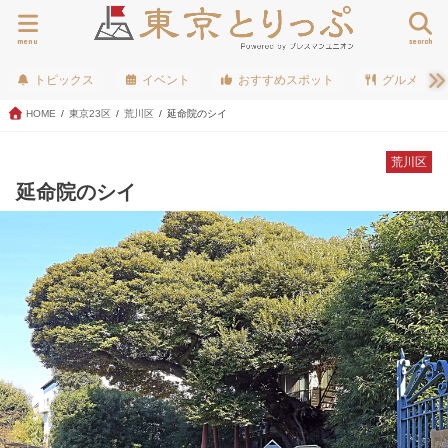
menu
search
トピックス
イベント
おすすめスポット
グルメ
HOME
東京23区
荒川区
延命院のシイ
荒川区
延命院のシイ