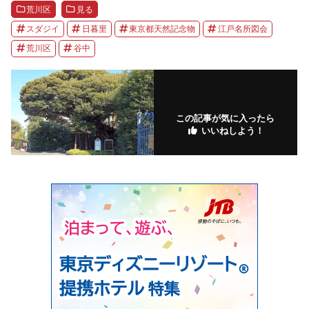
荒川区
見る
スダジイ
日暮里
東京都天然記念物
江戸名所図会
荒川区
谷中
この記事が気に入ったら
いいねしよう！