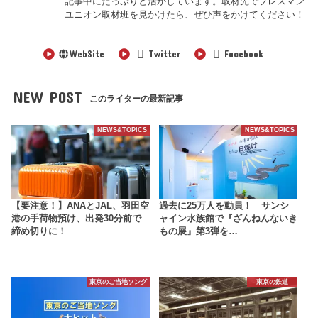
記事中にたっぷりと活かしています。取材先でプレスマン
ユニオン取材班を見かけたら、ぜひ声をかけてください！
WebSite
Twitter
Facebook
NEW POST
このライターの最新記事
NEWS&TOPICS
NEWS&TOPICS
【要注意！】ANAとJAL、羽田空
過去に25万人を動員！ サンシ
港の手荷物預け、出発30分前で
ャイン水族館で『ざんねんないき
締め切りに！
もの展』第3弾を…
東京のご当地ソング
東京の鉄道