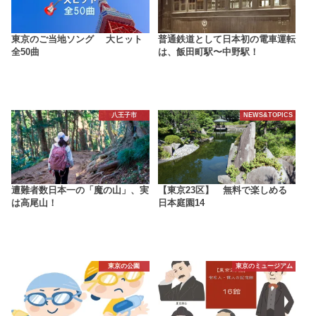
東京のご当地ソング 大ヒット
普通鉄道として日本初の電車運転
全50曲
は、飯田町駅〜中野駅！
八王子市
NEWS&TOPICS
遭難者数日本一の「魔の山」、実
【東京23区】 無料で楽しめる
は高尾山！
日本庭園14
東京の公園
東京のミュージアム