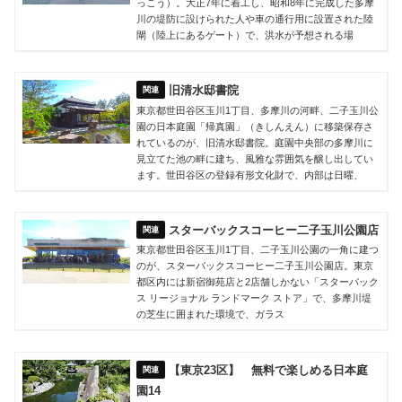
っこう）。大正7年に着工し、昭和8年に完成した多摩
川の堤防に設けられた人や車の通行用に設置された陸
閘（陸上にあるゲート）で、洪水が予想される場
旧清水邸書院
東京都世田谷区玉川1丁目、多摩川の河畔、二子玉川公
園の日本庭園「帰真園」（きしんえん）に移築保存さ
れているのが、旧清水邸書院。庭園中央部の多摩川に
見立てた池の畔に建ち、風雅な雰囲気を醸し出してい
ます。世田谷区の登録有形文化財で、内部は日曜、
スターバックスコーヒー二子玉川公園店
東京都世田谷区玉川1丁目、二子玉川公園の一角に建つ
のが、スターバックスコーヒー二子玉川公園店。東京
都区内には新宿御苑店と2店舗しかない「スターバック
ス リージョナル ランドマーク ストア」で、多摩川堤
の芝生に囲まれた環境で、ガラス
【東京23区】 無料で楽しめる日本庭
園14