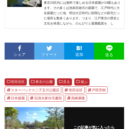
東京23区内には無料で楽しめる日本庭園が14園もあり
ます。その多くは池泉回遊式の庭園で、江戸時代に大
名庭園だった地、明治大正時代に財閥などの邸宅だっ
た場所も数多くあります。つまり、江戸東京の歴史と
文化を体感しながら、のんびりと庭園鑑賞を、し
シェア
ツイート
追加
送る
世田谷区
東京の公園
見る
遊ぶ
スターバックス二子玉川公園店
世田谷区
戸田芳樹
日本庭園
旧清水家住宅書院
高崎康隆
この記事が気に入ったら