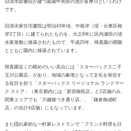
旧清水邸書院が建つ庭園中央部の池が多摩川というわけ
です。
旧清水家住宅書院は明治43年頃、中根岸（現・台東区根
岸3丁目）に建てられたものを、大正8年に区内瀬田の清
水家屋敷に移築されたもので、平成25年、帰真園の開園
とともに園内に移築されています。
帰真園近くの眺めのいい高台には「スターバックス二子
玉川公園店」があり、地域の象徴となって文化を発信す
る役目を担う「スターバックス リージョナル ランドマー
ク ストア」（東京都内には「新宿御苑店」と2店舗のみ、
関東エリアでも「川越鐘つき通り店」、「鎌倉御成町
店」の合計4店舗）にもなっています。
また隠れ家的な一軒家レストランで「フランス料理を日