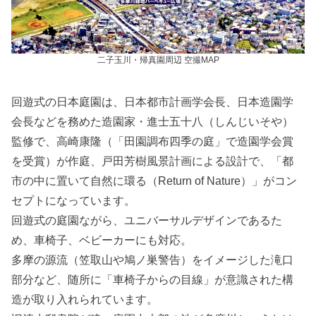
二子玉川・帰真園周辺 空撮MAP
回遊式の日本庭園は、日本都市計画学会長、日本造園学
会長などを務めた造園家・進士五十八（しんじいそや）
監修で、高崎康隆（「田園調布四季の庭」で造園学会賞
を受賞）が作庭、戸田芳樹風景計画による設計で、「都
市の中に置いて自然に環る（Return of Nature）」がコン
セプトになっています。
回遊式の庭園ながら、ユニバーサルデザインであるた
め、車椅子、ベビーカーにも対応。
多摩の源流（笠取山や鳩ノ巣警告）をイメージした滝口
部分など、随所に「車椅子からの目線」が意識された構
造が取り入れられています。