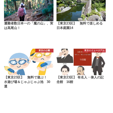
遭難者数日本一の「魔の山」、実
【東京23区】 無料で楽しめる
は高尾山！
日本庭園14
東京の公園
東京のミュージアム
【東京23区】 無料で遊ぶ！
【東京23区】 有名人・偉人の記
水遊び場＆じゃぶじゃぶ池 30
念館 16館
選