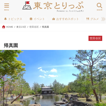
menu
search
トピックス
イベント
おすすめスポット
グルメ
HOME
東京23区
世田谷区
帰真園
世田谷区
帰真園