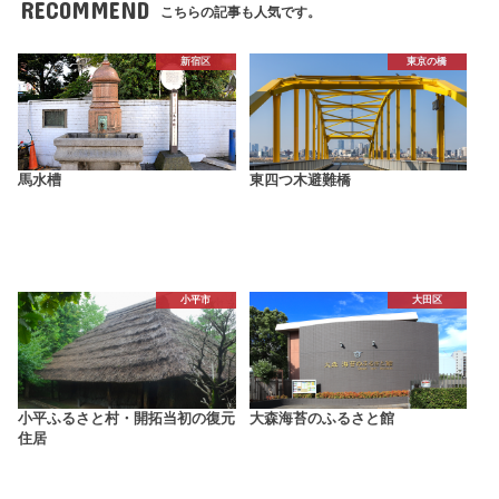
RECOMMEND
こちらの記事も人気です。
新宿区
東京の橋
馬水槽
東四つ木避難橋
小平市
大田区
小平ふるさと村・開拓当初の復元
大森海苔のふるさと館
住居