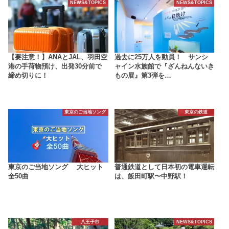
NEWS&TOPICS
NEWS&TOPICS
【要注意！】ANAとJAL、羽田空
過去に25万人を動員！ サンシ
港の手荷物預け、出発30分前で
ャイン水族館で『ざんねんないき
締め切りに！
もの展』第3弾を…
東京のご当地ソング
東京の鉄道
東京のご当地ソング 大ヒット
普通鉄道として日本初の電車運転
全50曲
は、飯田町駅〜中野駅！
八王子市
NEWS&TOPICS