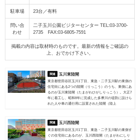
駐車場
23台／有料
問い合
二子玉川公園ビジターセンター TEL:03-3700-
わせ
2735 FAX:03-6805-7591
掲載の内容は取材時のものです。最新の情報をご確認の
上、おでかけ下さい。
玉川東陸閘
東京都世田谷区玉川1丁目、東急・二子玉川駅の東側の
住宅街にある2つの陸閘（りっこう）のうち、東側にあ
るのが玉川東陸閘（たまがわひがしりっこう）。大正7
年に着工し、昭和8年に完成した多摩川の堤防に設けら
れた人や車の通行用に設置された陸閘（陸上
玉川西陸閘
東京都世田谷区玉川1丁目、東急・二子玉川駅の東側す
ぐの住宅街にあるのが、玉川西陸閘（たまがわにしり