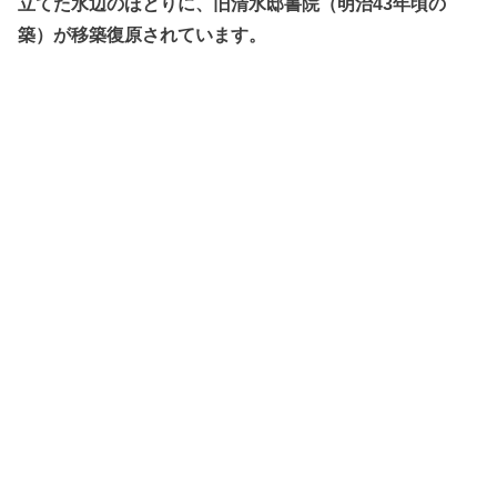
立てた水辺のほとりに、旧清水邸書院（明治43年頃の
築）が移築復原されています。