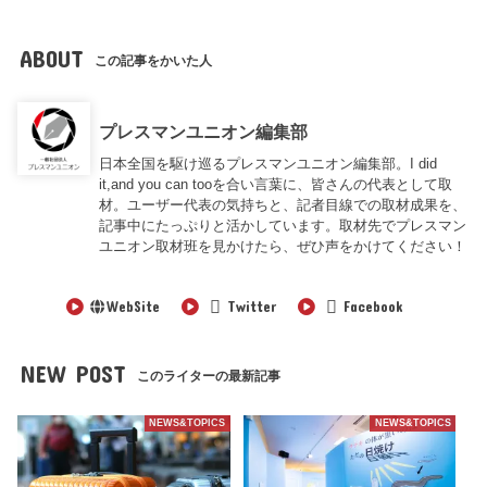
ABOUT
この記事をかいた人
プレスマンユニオン編集部
日本全国を駆け巡るプレスマンユニオン編集部。I did
it,and you can tooを合い言葉に、皆さんの代表として取
材。ユーザー代表の気持ちと、記者目線での取材成果を、
記事中にたっぷりと活かしています。取材先でプレスマン
ユニオン取材班を見かけたら、ぜひ声をかけてください！
WebSite
Twitter
Facebook
NEW POST
このライターの最新記事
NEWS&TOPICS
NEWS&TOPICS