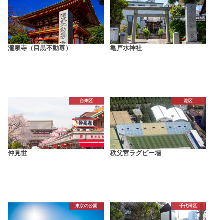
瀧泉寺（目黒不動尊）
亀戸水神社
台東区
港区
仲見世
秩父宮ラグビー場
東京の公園
千代田区