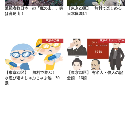
遭難者数日本一の「魔の山」、実
【東京23区】 無料で楽しめる
は高尾山！
日本庭園14
東京の公園
東京のミュージアム
【東京23区】 無料で遊ぶ！
【東京23区】 有名人・偉人の記
水遊び場＆じゃぶじゃぶ池 30
念館 16館
選