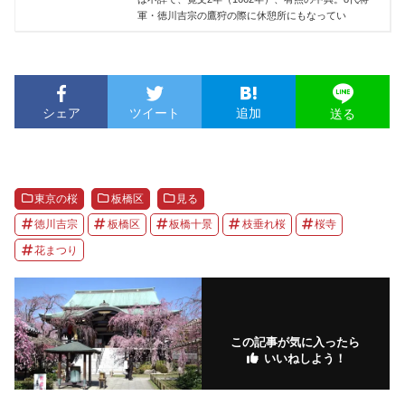
軍・徳川吉宗の鷹狩の際に休憩所にもなってい
シェア
ツイート
追加
送る
東京の桜
板橋区
見る
徳川吉宗
板橋区
板橋十景
枝垂れ桜
桜寺
花まつり
この記事が気に入ったら
いいねしよう！