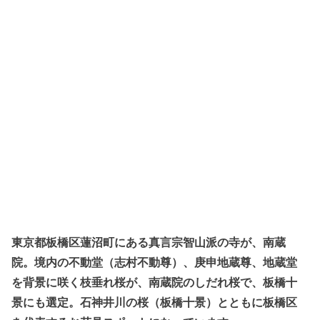
東京都板橋区蓮沼町にある真言宗智山派の寺が、南蔵
院。境内の不動堂（志村不動尊）、庚申地蔵尊、地蔵堂
を背景に咲く枝垂れ桜が、南蔵院のしだれ桜で、板橋十
景にも選定。石神井川の桜（板橋十景）とともに板橋区