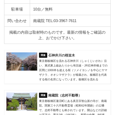
駐車場
10台／無料
問い合わせ
南蔵院 TEL:03-3967-7611
掲載の内容は取材時のものです。最新の情報をご確認の
上、おでかけ下さい。
石神井川の桜並木
東京都板橋区を流れる石神井川（しゃくじいがわ）沿
い、東武東上線あたりから埼京線・JR石神井橋までの
区間に1000本を超える桜（ソメイヨシノを中心にヤマ
ザクラ、オオシマザクラ）が植栽され、板橋区を代表
する桜の名所になっています。板橋区を流れる
南蔵院（志村不動尊）
東京都板橋区蓮沼町にある真言宗智山派の寺が、南蔵
院。関東三十六不動尊霊場（昭和62年開創）の12番
で、志村不動尊とも称されています。開山などの詳細
は不詳で、寛文2年（1662年）、宥照の中興。8代将