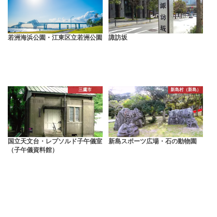
若洲海浜公園・江東区立若洲公園
諏訪坂
三鷹市
新島村（新島）
国立天文台・レプソルド子午儀室
新島スポーツ広場・石の動物園
（子午儀資料館）