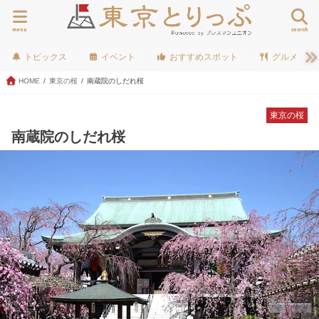
menu
search
トピックス
イベント
おすすめスポット
グルメ
HOME
東京の桜
南蔵院のしだれ桜
東京の桜
南蔵院のしだれ桜