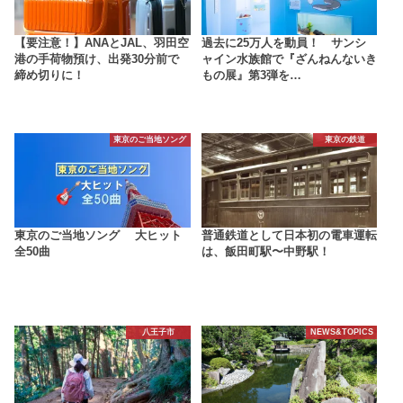
【要注意！】ANAとJAL、羽田空
過去に25万人を動員！ サンシ
港の手荷物預け、出発30分前で
ャイン水族館で『ざんねんないき
締め切りに！
もの展』第3弾を…
東京のご当地ソング
東京の鉄道
東京のご当地ソング 大ヒット
普通鉄道として日本初の電車運転
全50曲
は、飯田町駅〜中野駅！
八王子市
NEWS&TOPICS