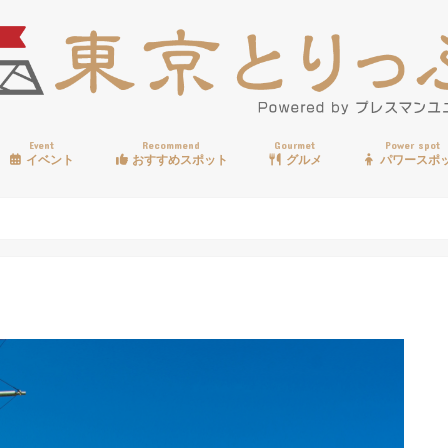
Event
Recommend
Gourmet
Power spot
イベント
おすすめスポット
グルメ
パワースポ
歩く
温泉
見る
買う
遊ぶ
食べる