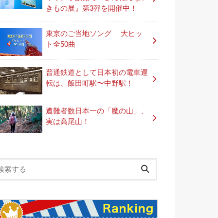
きもの展』第3弾を開催中！
東京のご当地ソング 大ヒッ
ト全50曲
普通鉄道として日本初の電車運
転は、飯田町駅〜中野駅！
遭難者数日本一の「魔の山」、
実は高尾山！