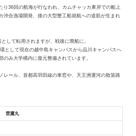
わたり36回の航海が行なわれ、カムチャッカ東岸での船上
カ沖合漁場開発、後の大型蟹工船就航への道筋が生まれ
船として転用されますが、戦後に廃船に。
一環として現在の越中島キャンパスから品川キャンパスへ
部のみ大学構内に復元整備されています。
ノレール、首都高羽田線の車窓や、天王洲運河の散策路
雲鷹丸