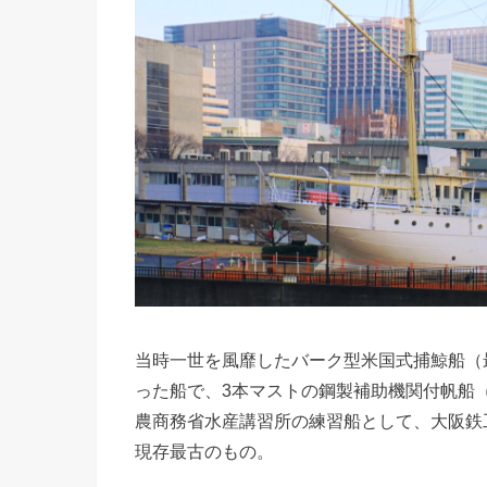
当時一世を風靡したバーク型米国式捕鯨船（
った船で、3本マストの鋼製補助機関付帆船（全
農商務省水産講習所の練習船として、大阪鉄
現存最古のもの。