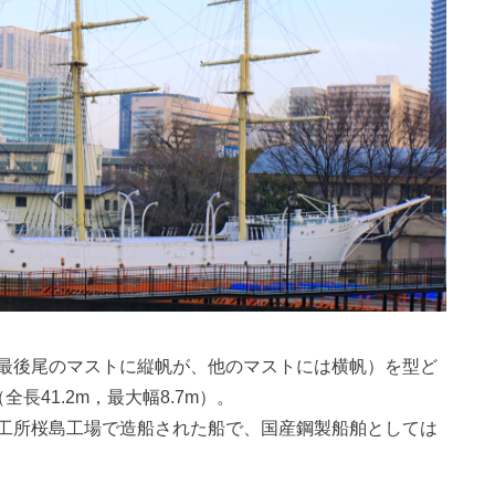
最後尾のマストに縦帆が、他のマストには横帆）を型ど
長41.2m，最大幅8.7m）。
工所桜島工場で造船された船で、国産鋼製船舶としては