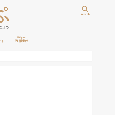
search
Ukiyoe
ット
浮世絵