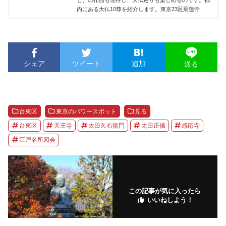
内にある大仏10尊を紹介します。東京23区乗蓮寺
シェア
ツイート
追加
送る
台東区
東京のパワースポット
見る
台東区
天王寺
太田久右衛門
太田正儀
感応寺
江戸名所図会
この記事が気に入ったら
いいねしよう！