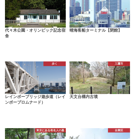
代々木公園・オリンピック記念宿
晴海客船ターミナル【閉館】
舎
歩く
三鷹市
レインボーブリッジ遊歩道（レイ
天文台構内古墳
ンボープロムナード）
東京にある有名人の墓
台東区