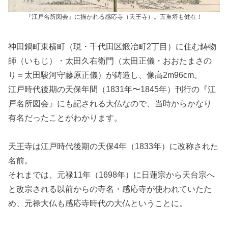
『江戸名所図会』に描かれる感応寺（天王寺）。五重塔も健在！
神田鍋町東横町（現・千代田区鍛冶町2丁目）に住む鋳物
師（いもじ）・太田久右衛門（太田正儀・おおたまさの
り＝太田駿河守藤原正儀）が鋳造し、像高2m96cm。
江戸時代後期の天保年間（1831年〜1845年）刊行の『江
戸名所図会』にも記される大仏なので、当時からかなり
有名だったことがわかります。
天王寺は江戸時代後期の天保4年（1833年）に改称された
名前。
それまでは、元禄11年（1698年）に日蓮宗から天台宗へ
と改宗される以前からの寺名・感応寺が使われていたた
め、元禄大仏も感応寺時代の大仏ということに。