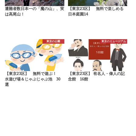
遭難者数日本一の「魔の山」、実
【東京23区】 無料で楽しめる
は高尾山！
日本庭園14
東京の公園
東京のミュージアム
【東京23区】 無料で遊ぶ！
【東京23区】 有名人・偉人の記
水遊び場＆じゃぶじゃぶ池 30
念館 16館
選