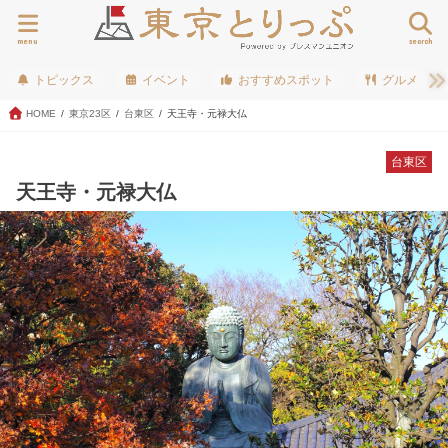
menu
search
トピックス
イベント
おすすめスポット
グルメ
HOME
東京23区
台東区
天王寺・元禄大仏
台東区
天王寺・元禄大仏