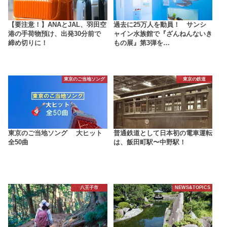
【要注意！】ANAとJAL、羽田空
過去に25万人を動員！ サンシ
港の手荷物預け、出発30分前で
ャイン水族館で『ざんねんないき
締め切りに！
もの展』第3弾を…
東京のご当地ソング
東京の鉄道
東京のご当地ソング 大ヒット
普通鉄道として日本初の電車運転
全50曲
は、飯田町駅〜中野駅！
八王子市
NEWS&TOPICS