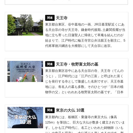
天王寺
東京都台東区、谷中墓地の一画、JR日暮里駅近くにあ
る天台宗の寺が天王寺。鎌倉時代後期､土豪関長耀が当
地に立ち寄った日蓮聖人に帰依して草庵を結んだのが
始まりで、江戸時代に輪王寺宮公弁法親王を願主に、5
代将軍徳川綱吉を大檀那にして天台宗に改宗。
天王寺・牧野富太郎の墓
東京都台東区谷中にある天台宗の寺、天王寺（てんの
うじ）。江戸時代には「江戸の三富」と呼ばれた富く
じを発行する寺として隆盛した名刹ですが、天王寺墓
地には、有名人の墓も多数。そのひとつが「日本の植
物学の父」といわれれる牧野富太郎の墓です。「日本
東京の大仏 10選
東京都内には、板橋区・乗蓮寺の東京大仏（像高
125m）を筆頭に、巨大な大仏が数多く建立されていま
す。しかも江戸時代に、名工といわれた鋳物師（いも
じ）の作品も現存し、大仏巡りも楽しめるのです。都