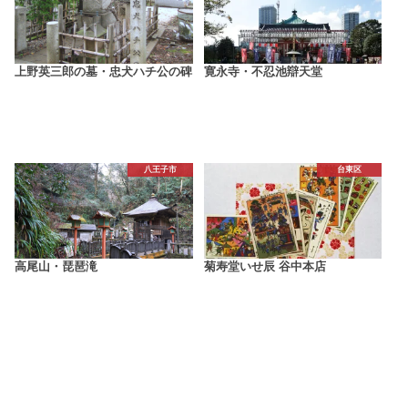
上野英三郎の墓・忠犬ハチ公の碑
寛永寺・不忍池辯天堂
八王子市
台東区
高尾山・琵琶滝
菊寿堂いせ辰 谷中本店