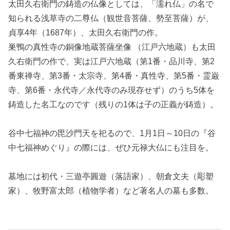
太田久右衛門の鋳造の仏像としては、「濡れ仏」の名で
知られる浅草寺の二尊仏（観世音菩薩、勢至菩薩）が、
貞享4年（1687年）、太田久右衛門の作。
巣鴨の真性寺の銅像地蔵菩薩坐像 （江戸六地蔵）も太田
久右衛門の作で、実は江戸六地蔵（第1番・品川寺、第2
番東禅寺、第3番・太宗寺、第4番・真性寺、第5番・霊巌
寺、第6番・永代寺／永代寺のみ現存せず）のうち5体を
鋳造した名工なのです（残りの1体は子の正義が鋳造）。
谷中七福神の毘沙門天を祀るので、1月1日～10日の『谷
中七福神めぐり』の際には、ぜひ元禄大仏にも注目を。
墓地には初代・三遊亭圓遊（落語家）、朝倉文夫（彫塑
家）、牧野富太郎（植物学者）など著名人の墓も多数。