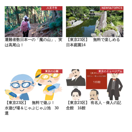
八王子市
NEWS&TOPICS
遭難者数日本一の「魔の山」、実
【東京23区】 無料で楽しめる
は高尾山！
日本庭園14
東京の公園
東京のミュージアム
【東京23区】 無料で遊ぶ！
【東京23区】 有名人・偉人の記
水遊び場＆じゃぶじゃぶ池 30
念館 16館
選