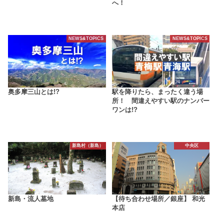
へ！
NEWS&TOPICS
NEWS&TOPICS
奥多摩三山とは!?
駅を降りたら、まったく違う場
所！ 間違えやすい駅のナンバー
ワンは!?
新島村（新島）
中央区
新島・流人墓地
【待ち合わせ場所／銀座】 和光
本店