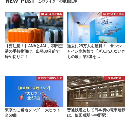
NEW POST
このライターの最新記事
NEWS&TOPICS
NEWS&TOPICS
【要注意！】ANAとJAL、羽田空
過去に25万人を動員！ サンシ
港の手荷物預け、出発30分前で
ャイン水族館で『ざんねんないき
締め切りに！
もの展』第3弾を…
東京のご当地ソング
東京の鉄道
東京のご当地ソング 大ヒット
普通鉄道として日本初の電車運転
全50曲
は、飯田町駅〜中野駅！