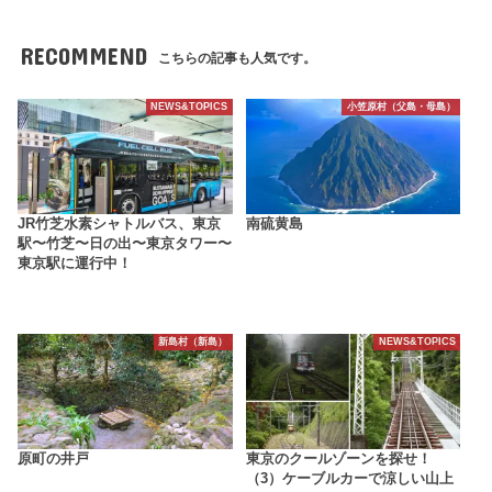
RECOMMEND
こちらの記事も人気です。
NEWS&TOPICS
小笠原村（父島・母島）
JR竹芝水素シャトルバス、東京
南硫黄島
駅〜竹芝〜日の出〜東京タワー〜
東京駅に運行中！
新島村（新島）
NEWS&TOPICS
原町の井戸
東京のクールゾーンを探せ！
（3）ケーブルカーで涼しい山上