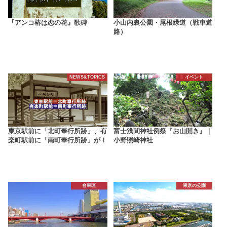
『アンコ椿は恋の花』歌碑
小山内裏公園・尾根緑道（戦車道
路）
NEWS&TOPICS
イベント
東京駅前に「北町奉行所跡」、有
富士浅間神社例祭『お山開き』｜
楽町駅前に「南町奉行所跡」が！
小野照崎神社
台東区
東京の公園