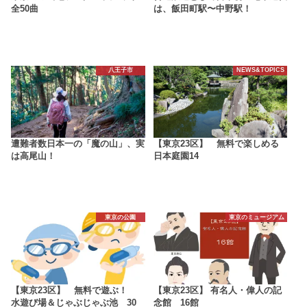
全50曲
は、飯田町駅〜中野駅！
八王子市
NEWS&TOPICS
遭難者数日本一の「魔の山」、実
【東京23区】 無料で楽しめる
は高尾山！
日本庭園14
東京の公園
東京のミュージアム
【東京23区】 無料で遊ぶ！
【東京23区】 有名人・偉人の記
水遊び場＆じゃぶじゃぶ池 30
念館 16館