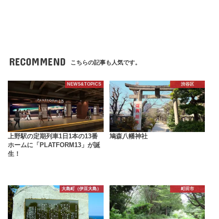
RECOMMEND
こちらの記事も人気です。
NEWS&TOPICS
渋谷区
上野駅の定期列車1日1本の13番
鳩森八幡神社
ホームに「PLATFORM13」が誕
生！
大島町（伊豆大島）
町田市