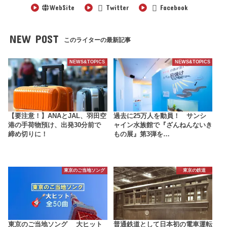
WebSite
Twitter
Facebook
NEW POST
このライターの最新記事
NEWS&TOPICS
NEWS&TOPICS
【要注意！】ANAとJAL、羽田空
過去に25万人を動員！ サンシ
港の手荷物預け、出発30分前で
ャイン水族館で『ざんねんないき
締め切りに！
もの展』第3弾を…
東京のご当地ソング
東京の鉄道
東京のご当地ソング 大ヒット
普通鉄道として日本初の電車運転