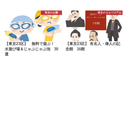
東京の公園
東京のミュージアム
【東京23区】 無料で遊ぶ！
【東京23区】 有名人・偉人の記
水遊び場＆じゃぶじゃぶ池 30
念館 16館
選