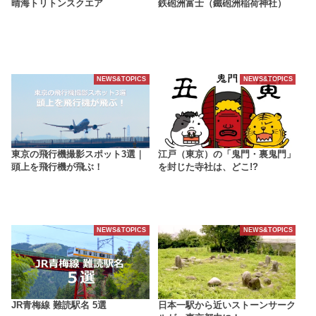
晴海トリトンスクエア
鉄砲洲富士（鐵砲洲稲荷神社）
NEWS&TOPICS
NEWS&TOPICS
東京の飛行機撮影スポット3選｜
江戸（東京）の「鬼門・裏鬼門」
頭上を飛行機が飛ぶ！
を封じた寺社は、どこ!?
NEWS&TOPICS
NEWS&TOPICS
JR青梅線 難読駅名 5選
日本一駅から近いストーンサーク