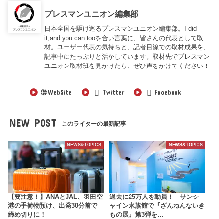
プレスマンユニオン編集部
日本全国を駆け巡るプレスマンユニオン編集部。I did
it,and you can tooを合い言葉に、皆さんの代表として取
材。ユーザー代表の気持ちと、記者目線での取材成果を、
記事中にたっぷりと活かしています。取材先でプレスマン
ユニオン取材班を見かけたら、ぜひ声をかけてください！
WebSite
Twitter
Facebook
NEW POST
このライターの最新記事
NEWS&TOPICS
NEWS&TOPICS
【要注意！】ANAとJAL、羽田空
過去に25万人を動員！ サンシ
港の手荷物預け、出発30分前で
ャイン水族館で『ざんねんないき
締め切りに！
もの展』第3弾を…