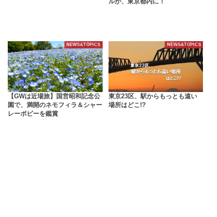
ルが、東京都内に！
NEWS&TOPICS
NEWS&TOPICS
【GWは近場旅】国営昭和記念公
東京23区、駅からもっとも遠い
園で、満開のネモフィラ＆シャー
場所はどこ!?
レーポピーを鑑賞