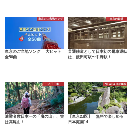
東京のご当地ソング
東京の鉄道
東京のご当地ソング 大ヒット
普通鉄道として日本初の電車運転
全50曲
は、飯田町駅〜中野駅！
八王子市
NEWS&TOPICS
遭難者数日本一の「魔の山」、実
【東京23区】 無料で楽しめる
は高尾山！
日本庭園14