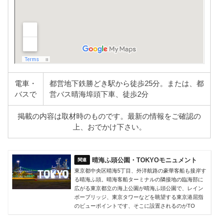
電車・
都営地下鉄勝どき駅から徒歩25分。または、都
バスで
営バス晴海埠頭下車、徒歩2分
掲載の内容は取材時のものです。最新の情報をご確認の
上、おでかけ下さい。
晴海ふ頭公園・TOKYOモニュメント
東京都中央区晴海5丁目、外洋航路の豪華客船も接岸す
る晴海ふ頭。晴海客船ターミナルの隣接地の臨海部に
広がる東京都立の海上公園が晴海ふ頭公園で、レイン
ボーブリッジ、東京タワーなどを眺望する東京港屈指
のビューポイントです、そこに設置されるのがTO