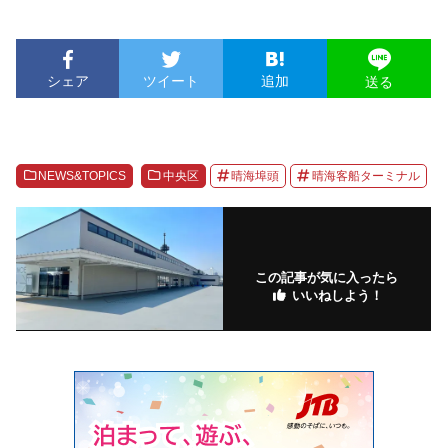
シェア
ツイート
追加
送る
NEWS&TOPICS
中央区
晴海埠頭
晴海客船ターミナル
この記事が気に入ったら
いいねしよう！