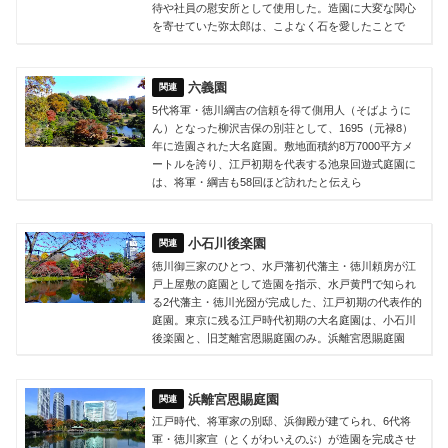
待や社員の慰安所として使用した。造園に大変な関心
を寄せていた弥太郎は、こよなく石を愛したことで
六義園
5代将軍・徳川綱吉の信頼を得て側用人（そばように
ん）となった柳沢吉保の別荘として、1695（元禄8）
年に造園された大名庭園。敷地面積約8万7000平方メ
ートルを誇り、江戸初期を代表する池泉回遊式庭園に
は、将軍・綱吉も58回ほど訪れたと伝えら
小石川後楽園
徳川御三家のひとつ、水戸藩初代藩主・徳川頼房が江
戸上屋敷の庭園として造園を指示、水戸黄門で知られ
る2代藩主・徳川光圀が完成した、江戸初期の代表作的
庭園。東京に残る江戸時代初期の大名庭園は、小石川
後楽園と、旧芝離宮恩賜庭園のみ。浜離宮恩賜庭園
浜離宮恩賜庭園
江戸時代、将軍家の別邸、浜御殿が建てられ、6代将
軍・徳川家宣（とくがわいえのぶ）が造園を完成させ