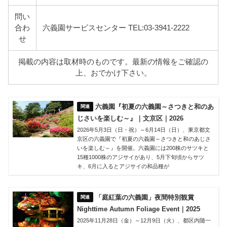
問い
合わ
六義園サービスセンター TEL:03-3941-2222
せ
掲載の内容は取材時のものです。最新の情報をご確認の
上、おでかけ下さい。
六義園『初夏の六義園～さつきと和のあ
じさいを楽しむ～』｜文京区｜2026
2026年5月3日（日・祝）～6月14日（日）、東京都文
京区の六義園で『初夏の六義園～さつきと和のあじさ
いを楽しむ～』を開催。六義園には200株のサツキと
15種1000株のアジサイがあり、5月下旬頃からサツ
キ、6月に入るとアジサイの和品種が
「庭紅葉の六義園」夜間特別観賞
Nighttime Autumn Foliage Event｜2025
2025年11月28日（金）～12月9日（火）、都区内随一