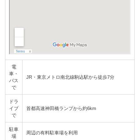
電
車・
JR・東京メトロ南北線駒込駅から徒歩7分
バス
で
ドラ
イブ
首都高速神田橋ランプから約6km
で
駐車
周辺の有料駐車場を利用
場