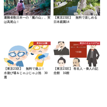
遭難者数日本一の「魔の山」、実
【東京23区】 無料で楽しめる
は高尾山！
日本庭園14
東京の公園
東京のミュージアム
【東京23区】 無料で遊ぶ！
【東京23区】 有名人・偉人の記
水遊び場＆じゃぶじゃぶ池 30
念館 16館
選