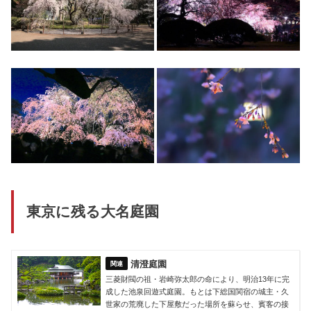
東京に残る大名庭園
清澄庭園
三菱財閥の祖・岩崎弥太郎の命により、明治13年に完
成した池泉回遊式庭園。もとは下総国関宿の城主・久
世家の荒廃した下屋敷だった場所を蘇らせ、賓客の接