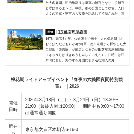
た大名庭園。明治維新後は皇室の離宮となり、浜離宮
と呼ばれるように。戦後、都の公園として移管。入口
近くの将軍・家宣の大改修を記念して植栽された「三
旧芝離宮恩賜庭園
1678（延宝6）年、佐倉藩主で老中・大久保忠朝（お
おくぼただとも）が4代将軍・徳川家綱から拝領した大
名庭園「楽壽園」が前身となるのが旧芝離宮恩賜庭園
（きゅうしばりきゅうおんしていえん）。往時には江
戸湾に面し、海の水を庭園に引き込む潮入の庭
桜花期ライトアップイベント『春夜の六義園夜間特別観
賞』 ｜2026
2026年3月18日（土）～3月24日（日）18:30〜
開催
21:00（最終入園は20:00）、期間中も9:00〜17:00
日時
は通常通り開園
所在
東京都文京区本駒込6-16-3
地