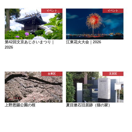
イベント
イベント
第42回文京あじさいまつり｜
江東花火大会｜2026
2026
台東区
文京区
上野恩賜公園の桜
夏目漱石旧居跡（猫の家）