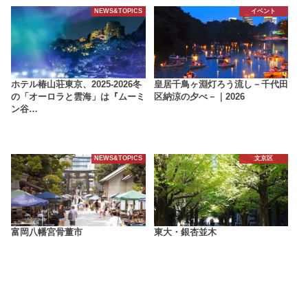
NEWS&TOPICS
イベント
ホテル椿山荘東京、2025-2026冬
皇居千鳥ヶ淵灯ろう流し－千代田
の「オーロラと雲海」は『ムーミ
区納涼の夕べ－｜2026
ン谷…
NEWS&TOPICS
文京区
富岡八幡宮骨董市
東大・銀杏並木