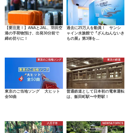
【要注意！】ANAとJAL、羽田空
過去に25万人を動員！ サンシ
港の手荷物預け、出発30分前で
ャイン水族館で『ざんねんないき
締め切りに！
もの展』第3弾を…
東京のご当地ソング
東京の鉄道
東京のご当地ソング 大ヒット
普通鉄道として日本初の電車運転
全50曲
は、飯田町駅〜中野駅！
八王子市
NEWS&TOPICS