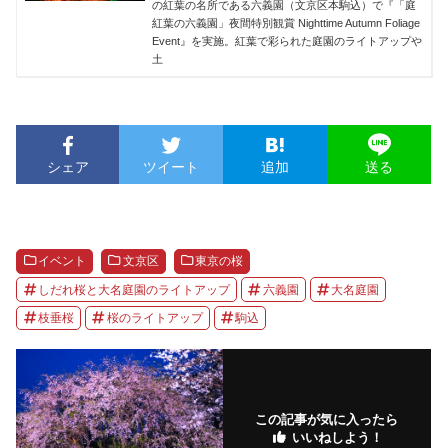
の紅葉の名所である六義園（文京区本駒込）で『「庭
紅葉の六義園」夜間特別観賞 Nighttime Autumn Foliage
Event』を実施。紅葉で彩られた庭園のライトアップや
土
シェア
ツイート
追加
送る
イベント
文京区
東京の桜
しだれ桜と大名庭園のライトアップ
六義園
大名庭園
枝垂桜
桜のライトアップ
駒込
この記事が気に入ったら
いいねしよう！