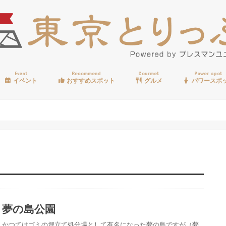
Event
Recommend
Gourmet
Power spot
イベント
おすすめスポット
グルメ
パワースポ
歩く
温泉
見る
買う
遊ぶ
食べる
夢の島公園
かつてはゴミの埋立て処分場として有名になった夢の島ですが（夢