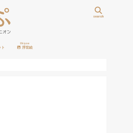
search
Ukiyoe
ット
浮世絵