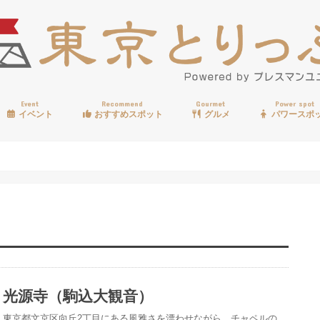
Event
Recommend
Gourmet
Power spot
イベント
おすすめスポット
グルメ
パワースポ
歩く
温泉
見る
買う
遊ぶ
食べる
光源寺（駒込大観音）
東京都文京区向丘2丁目にある風雅さを漂わせながら、チャペルの