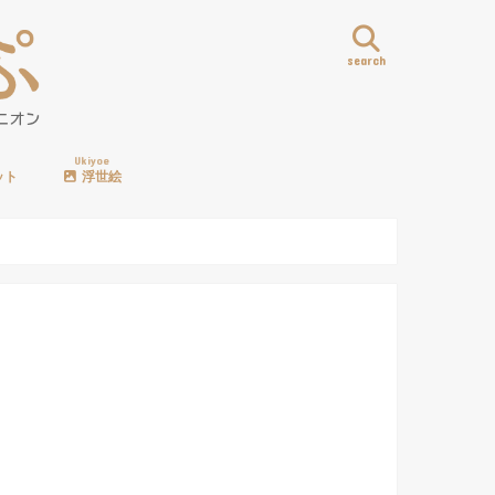
search
Ukiyoe
ット
浮世絵