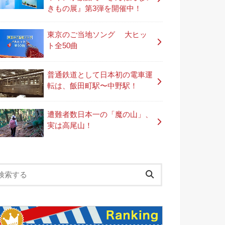
きもの展』第3弾を開催中！
東京のご当地ソング 大ヒッ
ト全50曲
普通鉄道として日本初の電車運
転は、飯田町駅〜中野駅！
遭難者数日本一の「魔の山」、
実は高尾山！