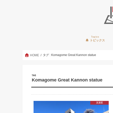
Topics
トピックス
タグ : Komagome Great Kannon statue
HOME
TAG
Komagome Great Kannon statue
文京区