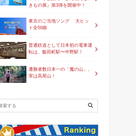
きもの展』第3弾を開催中！
東京のご当地ソング 大ヒッ
ト全50曲
普通鉄道として日本初の電車運
転は、飯田町駅〜中野駅！
遭難者数日本一の「魔の山」、
実は高尾山！