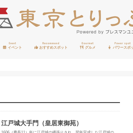
Event
Recommend
Gourmet
Power spot
イベント
おすすめスポット
グルメ
パワースポ
歩く
温泉
見る
買う
遊ぶ
食べる
江戸城大手門（皇居東御苑）
1606（慶長11）年に江戸城の縄張りされ、翌年完成した江戸城の