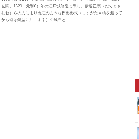
玄関。1620（元和6）年の江戸城修復に際し、伊達正宗（だてまさ
むね）らの力により現在のような桝形形式（ますがた＝橋を渡って
から道は鍵型に屈曲する）の城門と…