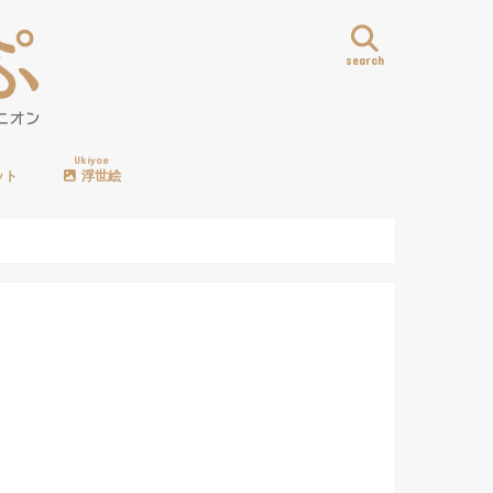
search
Ukiyoe
ット
浮世絵