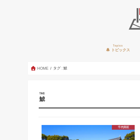
Topics
トピックス
タグ : 鯱
HOME
TAG
鯱
千代田区