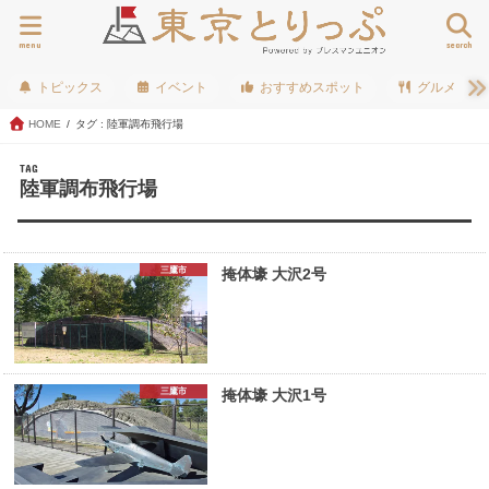
menu
search
トピックス
イベント
おすすめスポット
グルメ
HOME
タグ : 陸軍調布飛行場
TAG
陸軍調布飛行場
三鷹市
掩体壕 大沢2号
三鷹市
掩体壕 大沢1号