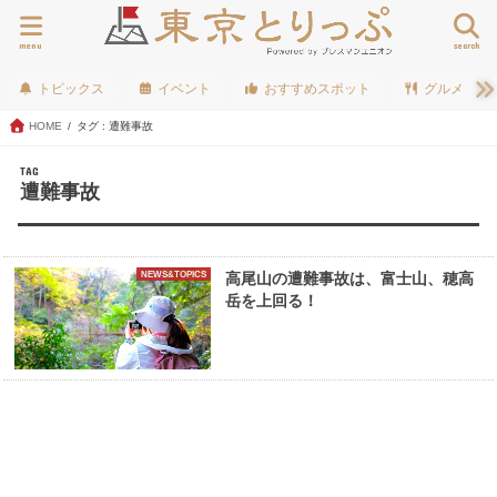
menu
search
トピックス
イベント
おすすめスポット
グルメ
HOME
タグ : 遭難事故
TAG
遭難事故
NEWS&TOPICS
高尾山の遭難事故は、富士山、穂高
岳を上回る！