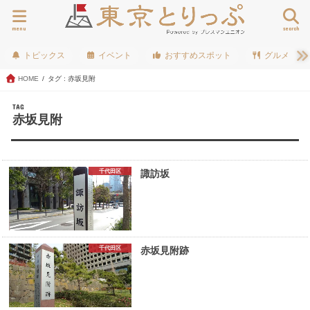
menu
search
トピックス
イベント
おすすめスポット
グルメ
HOME
タグ : 赤坂見附
TAG
赤坂見附
千代田区
諏訪坂
千代田区
赤坂見附跡