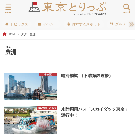
menu
search
トピックス
イベント
おすすめスポット
グルメ
HOME
タグ : 豊洲
TAG
豊洲
中央区
晴海橋梁 （旧晴海鉄道橋）
NEWS&TOPICS
水陸両用バス「スカイダック東京」
運行中！