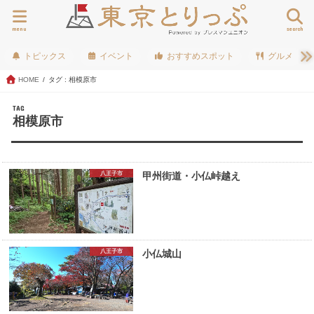
menu
search
トピックス
イベント
おすすめスポット
グルメ
HOME
タグ : 相模原市
TAG
相模原市
八王子市
甲州街道・小仏峠越え
八王子市
小仏城山