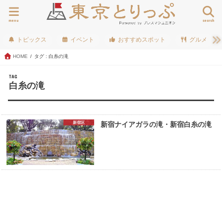
menu
search
トピックス
イベント
おすすめスポット
グルメ
HOME
タグ : 白糸の滝
TAG
白糸の滝
新宿区
新宿ナイアガラの滝・新宿白糸の滝