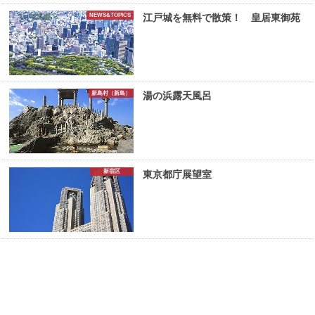
NEWS&TOPICS
江戸城を無料で散策！ 皇居東御苑
新島村（新島）
湯の浜露天風呂
新宿区
東京都庁展望室