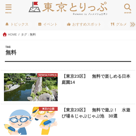
menu
search
トピックス
イベント
おすすめスポット
グルメ
HOME
タグ : 無料
TAG
無料
NEWS&TOPICS
【東京23区】 無料で楽しめる日本
庭園14
東京の公園
【東京23区】 無料で遊ぶ！ 水遊
び場＆じゃぶじゃぶ池 30選