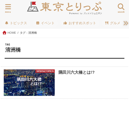
menu
search
トピックス
イベント
おすすめスポット
グルメ
HOME
タグ : 清洲橋
TAG
清洲橋
NEWS&TOPICS
隅田川六大橋とは!?