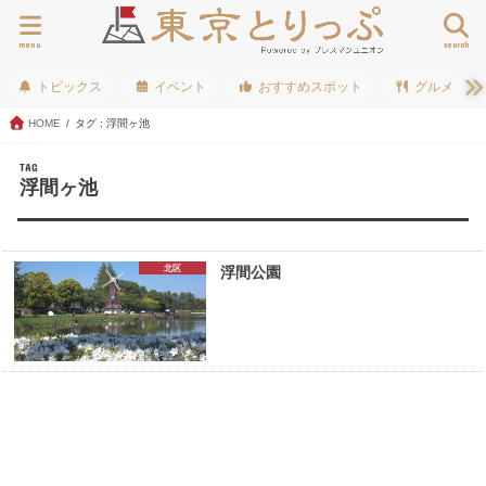
menu
search
トピックス
イベント
おすすめスポット
グルメ
HOME
タグ : 浮間ヶ池
TAG
浮間ヶ池
北区
浮間公園