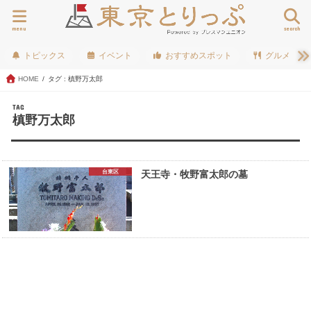
menu
search
トピックス
イベント
おすすめスポット
グルメ
HOME
タグ : 槙野万太郎
TAG
槙野万太郎
台東区
天王寺・牧野富太郎の墓